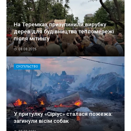
На Теремках призупинили вирубку
дерев для будівництва тепломережі
після мітингу
08.08.2026
СУСПІЛЬСТВО
У притулку «Сіріус» сталася пожежа:
загинули вісім собак