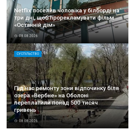
Netflix поселив чоловіка у білборді на
три дні, щоб прорекламувати фільм
«Останній дім»
08.08.2026
СУСПІЛЬСТВО
Під час ремонту зони відпочинку біля
озера «Вербне» на Оболоні
переплатили понад 500 тисяч
гривень
08.08.2026