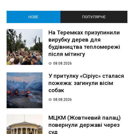
НОВЕ
ПОПУЛЯРНЕ
На Теремках призупинили
вирубку дерев для
будівництва тепломережі
після мітингу
08.08.2026
У притулку «Сіріус» сталася
пожежа: загинули вісім
собак
08.08.2026
МЦКМ (Жовтневий палац)
повернули державі через
суд