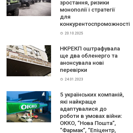
зростання, ризики
монополії і стратегії
для
конкурентоспроможності
20.10.2025
​НКРЕКП оштрафувала
ще два обленерго та
анонсувала нові
перевірки
24.01.2023
5 українських компаній,
які найкраще
адаптувалися до
роботи в умовах війни:
ОККО, “Нова Пошта”,
“Фармак”, “Епіцентр,