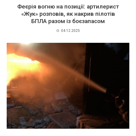
Феєрія вогню на позиції: артилерист
«Жук» розповів, як накрив пілотів
БПЛА разом із боєзапасом
04.12.2025