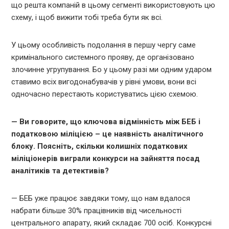
що решта компаній в цьому сегменті використовують цю
схему, і щоб вижити тобі треба бути як всі.
У цьому особливість подолання в першу чергу саме
кримінального системного прояву, де організовано
злочинне угрупування. Бо у цьому разі ми одним ударом
ставимо всіх вигодонабувачів у рівні умови, вони всі
одночасно перестають користуватись цією схемою.
— Ви говорите, що ключова відмінність між БЕБ і
податковою міліцією – це наявність аналітичного
блоку. Поясніть, скільки колишніх податкових
міліціонерів виграли конкурси на зайняття посад
аналітиків та детективів?
— БЕБ уже працює завдяки тому, що нам вдалося
набрати більше 30% працівників від чисельності
центрального апарату, який складає 700 осіб. Конкурсні