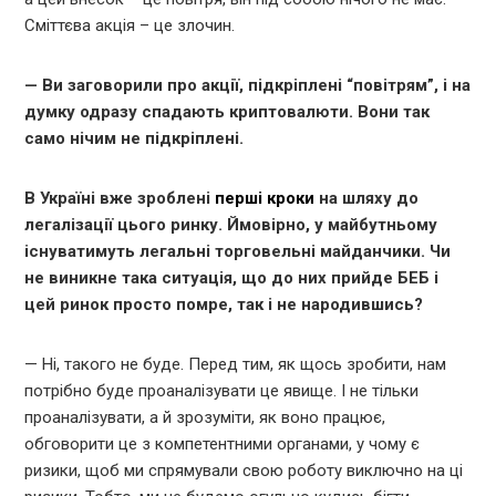
Сміттєва акція – це злочин.
— Ви заговорили про акції, підкріплені “повітрям”, і на
думку одразу спадають криптовалюти. Вони так
само нічим не підкріплені.
В Україні вже зроблені
перші кроки
на шляху до
легалізації цього ринку. Ймовірно, у майбутньому
існуватимуть легальні торговельні майданчики. Чи
не виникне така ситуація, що до них прийде БЕБ і
цей ринок просто помре, так і не народившись?
— Ні, такого не буде. Перед тим, як щось зробити, нам
потрібно буде проаналізувати це явище. І не тільки
проаналізувати, а й зрозуміти, як воно працює,
обговорити це з компетентними органами, у чому є
ризики, щоб ми спрямували свою роботу виключно на ці