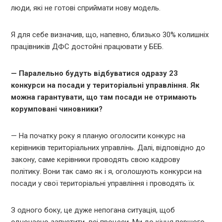
люди, які не готові сприймати нову модель.
Я для себе визначив, що, напевно, близько 30% колишніх
працівників ДФС достойні працювати у БЕБ.
— Паралельно будуть відбуватися одразу 23
конкурси на посади у територіальні управління. Як
можна гарантувати, що там посади не отримають
корумповані чиновники?
— На початку року я планую оголосити конкурс на
керівників територіальних управлінь. Далі, відповідно до
закону, саме керівники проводять свою кадрову
політику. Вони так само як і я, оголошують конкурси на
посади у свої територіальні управління і проводять їх.
З одного боку, це дуже непогана ситуація, щоб
одночасно запустити всі процеси. Ми до кінця першого