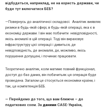
відбудеться, наприклад, не на користь держави, чи
буде тут включатися БЕБ?
—Повернусь до аналітичної складової. Аналітик виявляє
ризики в будь-якій сфері, в будь-якій операції, яка є в
економіці держави. І він має побачити невідповідності,
якісь аномалії в цій операції. Тоді він вираховує
інфраструктуру цієї операції і дивиться, де
невідповідність, де аномалія, де, можливо, якісь
порушення допущені, і починає працювати.
Теоретично аналітик, коли матиме повний функціонал,
доступ до баз даних, він побачитьяк ця операція буде
проведена. Загалом це стосується економіки країни, і
так, це компетенція БЕБ.
— Перейдемо до того, що вам ближче – до
податкових схем. За
даними
CASE-Україна,