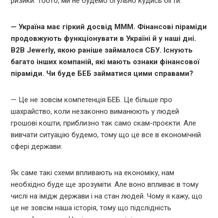
ризики. Тобто, ми не будемо огульно кудись бігти.
— Україна має гіркий досвід МММ. Фінансові піраміди
продовжують функціонувати в Україні й у наші дні.
B2B Jewerly, якою раніше займалося СБУ. Існують
багато інших компаній, які мають ознаки фінансової
піраміди. Чи буде БЕБ займатися цими справами?
— Це не зовсім компетенція БЕБ. Це більше про
шахрайство, коли незаконно виманюють у людей
грошові кошти, приблизно так само скам-проєкти. Але
вивчати ситуацію будемо, тому що це все в економічній
сфері держави.
Як саме такі схеми впливають на економіку, нам
необхідно буде ще зрозуміти. Але воно впливає в тому
числі на імідж держави і на стан людей. Чому я кажу, що
це не зовсім наша історія, тому що підслідність