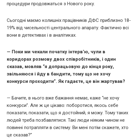
процедури продовжаться з Нового року.
Сьогодні маємо колишніх працівників ДФС приблизно 18-
19% від чисельності центрального апарату. Фактично всі
вони в детективах і в аналітиках.
— Поки ми чекали початку інтерв’ю, чули в
коридорах розмову двох співробітників, і один
сказав, мовляв “я допрацьовую до кінця року,
звільняюся і йду в бандити, тому що не хочу
конкурси проходити”. Як гадаєте, це він жартував?
—
Бачите, в нього вже бажання немає, каже “не хочу
конкурси”. Але ж це цікаво: поборотися, якось себе
показати, показати, що я достойний, я можу. Тому таких
людей треба позбавлятися. Такі люди ніяким чином не
повинні потрапляти в систему. Ви мені потім скажете, хто
це сказав?”