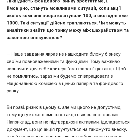
Ліквідність фондового ринку зростатиме, і,
ймовірно, стануть можливими ситуації, коли акції
якоїсь компанії вчора коштували 100, а сьогодні вже
1000. Такі ситуації дійсно трапляються. Чи зможуть
аналітики знайти цю тонку межу між шахрайством та
законною спекуляцією?
— Наше завдання якраз не нашкодити білому бізнесу
своїми повноваженнями та функціями. Тому важливо
визначити для себе критерії “сміттєвості” цієї акції. Щоб
не помилитись, зараз ми будемо співпрацювати з
Національною комісією з цінних паперів та фондового
ринку.
Ви праві, ризик в цьому є, але ми цього не допустимо,
тому що у кожної сміттєвої акції є якісь свої ознаки.
Наприклад, вони не підтверджені активами. ідкладається
документ, що ця акція ґрунтується на такому-то внеску,
а цей внесок – це повітря, він під собою нічого не має.