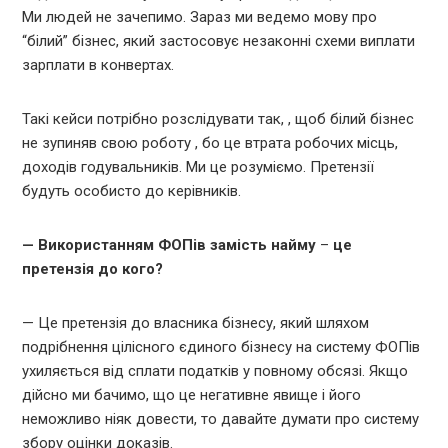
Ми людей не зачепимо. Зараз ми ведемо мову про
“білий” бізнес, який застосовує незаконні схеми виплати
зарплати в конвертах.
Такі кейси потрібно розслідувати так, , щоб білий бізнес
не зупиняв свою роботу , бо це втрата робочих місць,
доходів годувальників. Ми це розуміємо. Претензії
будуть особисто до керівників.
— Використанням ФОПів замість найму
–
це
претензія до кого?
— Це претензія до власника бізнесу, який шляхом
подрібнення цілісного єдиного бізнесу на систему ФОПів
ухиляється від сплати податків у повному обсязі. Якщо
дійсно ми бачимо, що це негативне явище і його
неможливо ніяк довести, то давайте думати про систему
збору оцінки доказів.