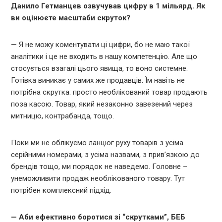
Данило Гетманцев озвучував цифру в 1 мільярд. Як
ви оцінюєте масштаби скруток?
— Я не можу коментувати ці цифри, бо не маю такої
аналітики і це не входить в нашу компетенцію. Але що
стосується взагалі цього явища, то воно системне.
Готівка виникає у самих же продавців. Їм навіть не
потрібна скрутка: просто необлікований товар продають
поза касою. Товар, який незаконно завезений через
митницю, контрабанда, тощо.
Поки ми не облікуємо ланцюг руху товарів з усіма
серійними номерами, з усіма назвами, з прив’язкою до
брендів тощо, ми порядок не наведемо. Головне –
унеможливити продаж необлікованого товару. Тут
потрібен комплексний підхід.
— Аби ефективно боротися зі “скрутками”, БЕБ