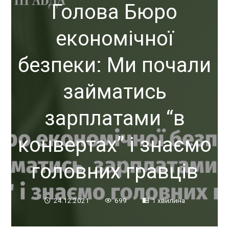
Голова Бюро
економічної
безпеки: Ми почали
займатись
зарплатами “в
конвертах” і знаємо
головних гравців
24.12.2021
699
1 хвилина