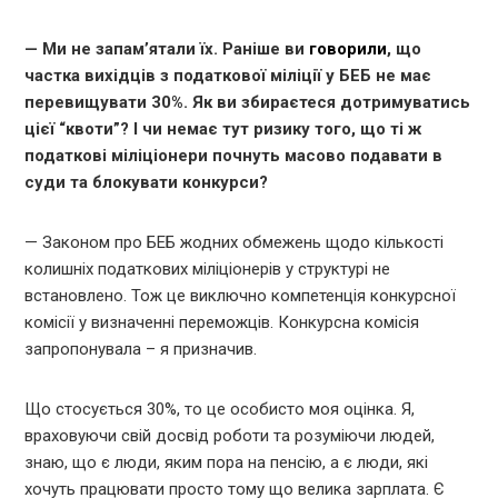
— Ми не запам’ятали їх. Раніше ви
говорили
, що
частка вихідців з податкової міліції у БЕБ не має
перевищувати 30%. Як ви збираєтеся дотримуватись
цієї “квоти”? І чи немає тут ризику того, що ті ж
податкові міліціонери почнуть масово подавати в
суди та блокувати конкурси?
— Законом про БЕБ жодних обмежень щодо кількості
колишніх податкових міліціонерів у структурі не
встановлено. Тож це виключно компетенція конкурсної
комісії у визначенні переможців. Конкурсна комісія
запропонувала – я призначив.
Що стосується 30%, то це особисто моя оцінка. Я,
враховуючи свій досвід роботи та розуміючи людей,
знаю, що є люди, яким пора на пенсію, а є люди, які
хочуть працювати просто тому що велика зарплата. Є