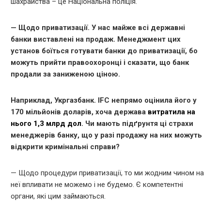
шахрайства – це Національна поліція.
— Щодо приватизації. У нас майже всі державні
банки виставлені на продаж. Менеджмент цих
установ боїться готувати банки до приватизації, бо
можуть прийти правоохоронці і сказати, що банк
продали за заниженою ціною.
Наприклад, Укргазбанк. IFC непрямо оцінила його у
170 мільйонів доларів, хоча держава
витратила на
нього 1,3 млрд дол
. Чи мають підґрунтя ці страхи
менеджерів банку, що у разі продажу на них можуть
відкрити кримінальні справи?
— Щодо процедури приватизації, то ми жодним чином на
неї впливати не можемо і не будемо. Є компетентні
органи, які цим займаються.