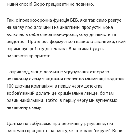
інший спосіб Бюро працювати не повинно.
Так, є іправоохоронна функція БЕБ, яка так само реагує
на заяву про злочини і на аналітичні продукти. Вона
включає в себе оперативно-розшукову діяльність та
слідство. Проте все формується навколо аналітика, який
спрямовує роботу детектива. Аналітики будуть
визначати пріоритети.
Наприклад, якщо злочинне угрупування створило
незаконну схему з надання послуг по мінімізації податків
100 діючим компаніям, в першу чергу детектив
зобов’язаний долати це кримінальне явище, бо там
ризик найбільший. Тобто, в першу чергу ми зупиняємо
незаконну схему.
Далі ми не забуваємо про злочинні угрупування, які
системно працюють на ринку, як ті ж самі “скрути”. Вони