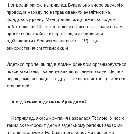
Фондовий ринок, наприклад. Буквально вчора ввечері я
проводив нараду по напрацюваннях аналітиків на
фондовому ринку. Мені доповіли, що вже сьогодні в
роботі більше 100 встановлених фактів так званих скам-
проєктів (шахрайських проєктів, які припинили
здійснювати обов’язкові виплати –
ЕП
) – це
використання сміттєвих акцій.
Йдеться про те, як під відомим брендом організовується
якась компанія, яка випускає акції і ними торгує. Це, по-
перше, сміттєві акції. По-друге, це шахрайство, це збитки
для людей.
— А під якими відомими брендами?
— Наприклад, якась компанія назвалася
Теслою
. У нас є
такий скам-проєкт десь в Одеському регіоні, і зараз ми
це опрацьовуємо. На базі цього кейсу ми вивчаємо