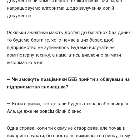
документів чи комп’ютерної техніки інакше. Ми зараз
напрацьовуємо алгоритми щодо вилучення копій
документів.
Оскільки аналітики мають доступ до багатьох баз даних,
то будемо брати те, чого немає в цих базах, щоб
підприємство не зупинилось. Будемо вилучати не
комп’ютерну техніку, а намагатись виключно знімати
інформацію з неї.
— Чи зможуть працівники БЕБ прийти з обшуками на
підприємство зненацька?
— Коли є ризик, що докази будуть сховані або знищені.
Але, це вже не зовсім білий бізнес.
Одна справа, коли ти схему не створював, але почав її
використовувати, бо просто не виживаєш на ринку, тому