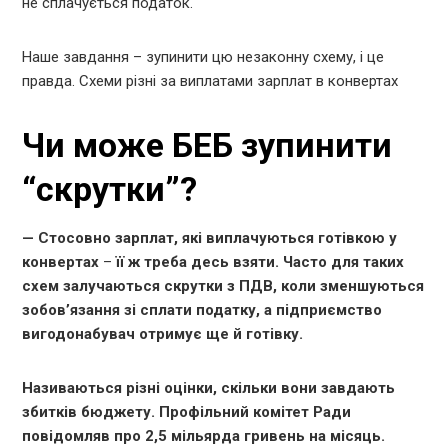
не сплачується податок.
Наше завдання – зупинити цю незаконну схему, і це
правда. Схеми різні за виплатами зарплат в конвертах
Чи може БЕБ зупинити
“скрутки”?
— Стосовно зарплат, які виплачуються готівкою у
конвертах
–
її ж треба десь взяти. Часто для таких
схем залучаються скрутки з ПДВ, коли зменшуються
зобов’язання зі сплати податку, а підприємство
вигодонабувач отримує ще й готівку.
Називаються різні оцінки, скільки вони завдають
збитків бюджету. Профільний комітет Ради
повідомляв про 2,5 мільярда гривень на місяць.