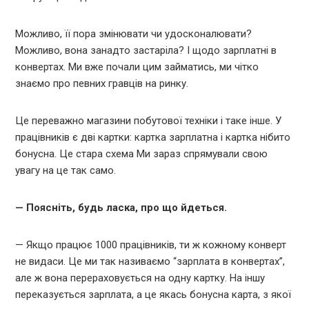
Можливо, її пора змінювати чи удосконалювати?
Можливо, вона занадто застаріла? І щодо зарплатні в
конвертах. Ми вже почали цим займатись, ми чітко
знаємо про певних гравців на ринку.
Це переважно магазини побутової техніки і таке інше. У
працівників є дві картки: картка зарплатна і картка нібито
бонусна. Це стара схема Ми зараз спрямували свою
увагу на це так само.
— Поясніть, будь ласка, про що йдеться.
— Якщо працює 1000 працівників, ти ж кожному конверт
не видаси. Це ми так називаємо “зарплата в конвертах”,
але ж вона перераховується на одну картку. На іншу
переказується зарплата, а це якась бонусна карта, з якої