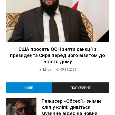
США просять ООН зняти санкції з
президента Сирії перед його візитом до
Білого дому
LB.ua
05.11.2025
НОВЕ
ПОПУЛЯРНЕ
Режисер «Обсесії» знімає
кліп у кліпі: дивіться
музичне відео на новий