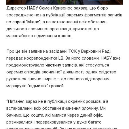
Директор НАБУ Семен Кривонос заявив, що бюро
зосереджене не на публікації окремих фрагментів записів
по
справі “Мідас”
, а на встановленні всіх обставин
діяльності злочинної організації, причетної до
масштабного відмивання коштів.
Про це він заявив на засіданні ТСК у Верховній Раді,
передає косрепондентка LB. За його словами, НАБУ вже
продемонструвало
частину записів
, які стосуються
окремих епізодів злочинної діяльності, однак слідство
рухається значно ширше – до повного відтворення
маршрутів “відмитих” грошей.
“Питання зараз не в публікації окремих розмов, а в
встановленні всіх обставин вчинення злочину. Ми
бачимо, що кошти, які милися через даний офіс,
розмивалися і перераховувалися у дуже багато
закордонних юрисдикцій. За них купували дорогоцінне