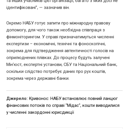
та інших учасників цієї організації, багато з яких досі не
ідентифіковані”, — зазначив він.
Окремо НАБУ готує запити про міжнародну правову
допомогу, для чого також необхідна співпраця з
фінмоніторингом. У справі призначатимуться численні
експертизи – економічні, технічні та фоноскопічні,
зокрема для підтвердження автентичності голосів на
оприлюднених плівках. До процесу будуть залучені
Мін’юст, експертні установи, СБУ та Національний банк,
оскільки слідство потребує даних про рух коштів,
зокрема через державні банки.
Джерело:
Кривонос: НАБУ встановлює повний ланцюг
фінансових потоків по справі "Мідас", кошти виводилися
у численні закордонні юрисдикції