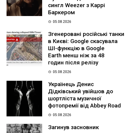
сингл Weezer з Каррі
Баркером
05.08.2026
Згенеровані російські танки
в Києві: Google скасувала
ШІ-функцію в Google
Earth менш ніж за 48
годин після релізу
05.08.2026
Українець Денис
Дідківський увійшов до
шортліста музичної
фотопремії від Abbey Road
05.08.2026
Загинув засновник