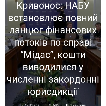
Кривонос: НАБУ
встановлює повний
ланцюг фінансових
потоків по справі
“Мідас”, кошти
виводилися у
численні закордонні
юрисдикції
17.11.2025
686
1 хвилина