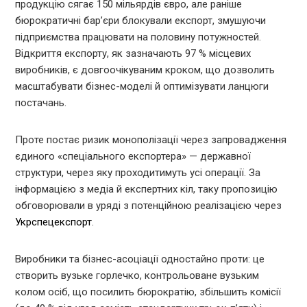
продукцію сягає 150 мільярдів євро, але раніше
бюрократичні бар’єри блокували експорт, змушуючи
підприємства працювати на половину потужностей.
Відкриття експорту, як зазначають 97 % місцевих
виробників, є довгоочікуваним кроком, що дозволить
масштабувати бізнес-моделі й оптимізувати ланцюги
постачань.
Проте постає ризик монополізації через запровадження
єдиного «спеціального експортера» — державної
структури, через яку проходитимуть усі операції. За
інформацією з медіа й експертних кіл, таку пропозицію
обговорювали в уряді з потенційною реалізацією через
Укрспецекспорт
.
Виробники та бізнес-асоціації одностайно проти: це
створить вузьке горлечко, контрольоване вузьким
колом осіб, що посилить бюрократію, збільшить комісії