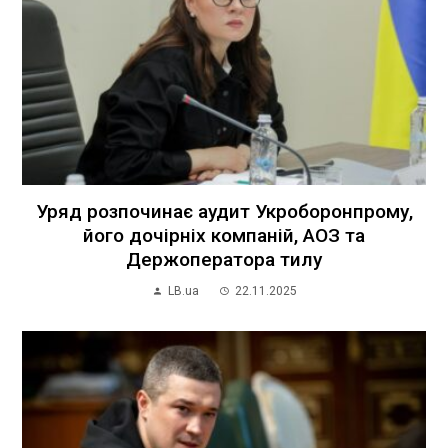
Уряд розпочинає аудит Укроборонпрому,
його дочірніх компаній, АОЗ та
Держоператора тилу
LB.ua
22.11.2025