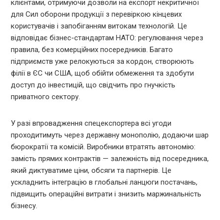
клієнтами, отримуючи дозволи на експорт некритичної
для Сил оборони продукції з перевіркою кінцевих
користувачів і запобіганням витокам технологій. Це
відповідає бізнес-стандартам НАТО: регулювання через
правила, без комерційних посередників. Багато
підприємств уже релокуються за кордон, створюють
філії в ЄС чи США, щоб обійти обмеження та здобути
доступ до інвестицій, що свідчить про гнучкість
приватного сектору.
У разі впровадження спецекспортера всі угоди
проходитимуть через державну монополію, додаючи шар
бюрократії та комісій. Виробники втратять автономію:
замість прямих контрактів — залежність від посередника,
який диктуватиме ціни, обсяги та партнерів. Це
ускладнить інтеграцію в глобальні ланцюги постачань,
підвищить операційні витрати і знизить маржинальність
бізнесу.