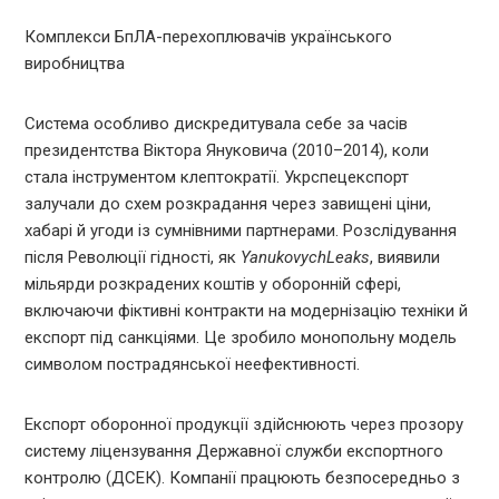
Комплекси БпЛА-перехоплювачів українського
виробництва
Система особливо дискредитувала себе за часів
президентства Віктора Януковича (2010–2014), коли
стала інструментом клептократії. Укрспецекспорт
залучали до схем розкрадання через завищені ціни,
хабарі й угоди із сумнівними партнерами. Розслідування
після Революції гідності, як
YanukovychLeaks
, виявили
мільярди розкрадених коштів у оборонній сфері,
включаючи фіктивні контракти на модернізацію техніки й
експорт під санкціями. Це зробило монопольну модель
символом пострадянської неефективності.
Експорт оборонної продукції здійснюють через прозору
систему ліцензування Державної служби експортного
контролю (ДСЕК). Компанії працюють безпосередньо з