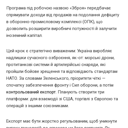
Програма під робочою назвою «Зброя» передбачає
спрямувати доходи від продажів на подолання дефіциту
в оборонно-промисловому комплексі (ОПК), що
дозволить розширити виробничі потужності й залучити
іноземний капітал.
Цей крок є стратегічно виваженим: Україна виробляє
надлишки сучасного озброєння, як-от: морські дрони,
протитанкові системи й артилерійські снаряди, які
пройшли бойове хрещення та відповідають стандартам
НАТО. За словами Зеленського, пріоритети чіткі —
спочатку забезпечення фронту і Сил оборони, а потім
контрольований експорт.
Планують створити три
платформи: для взаємодії зі США, торгівлі з Європою та
операцій з іншими союзниками.
Експорт має бути жорстко регульованим, щоб уникнути
витоку технологій до агресора чи його партнерів. Як