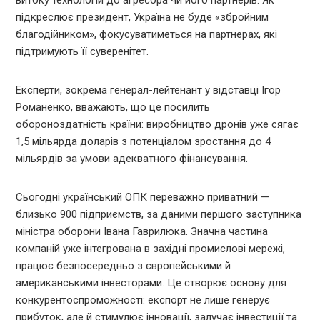
підкреслює президент, Україна не буде «збройним
благодійником», фокусуватиметься на партнерах, які
підтримують її суверенітет.
Експерти, зокрема генерал-лейтенант у відставці Ігор
Романенко, вважають, що це посилить
обороноздатність країни: виробництво дронів уже сягає
1,5 мільярда доларів з потенціалом зростання до 4
мільярдів за умови адекватного фінансування.
Сьогодні український ОПК переважно приватний —
близько 900 підприємств, за даними першого заступника
міністра оборони Івана Гаврилюка. Значна частина
компаній уже інтегрована в західні промислові мережі,
працює безпосередньо з європейськими й
американськими інвесторами. Це створює основу для
конкурентоспроможності: експорт не лише генерує
прибуток, але й стимулює інновації, залучає інвестиції та