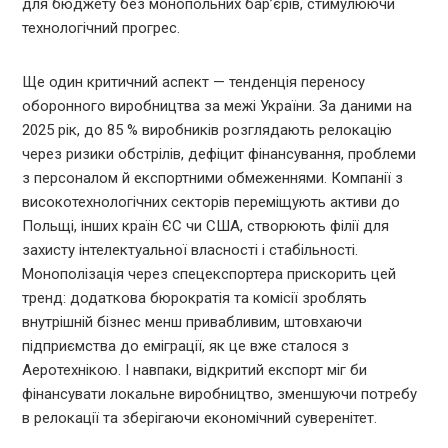
для бюджету без монопольних бар’єрів, стимулюючи
технологічний прогрес.
Ще один критичний аспект — тенденція переносу
оборонного виробництва за межі України. За даними на
2025 рік, до 85 % виробників розглядають релокацію
через ризики обстрілів, дефіцит фінансування, проблеми
з персоналом й експортними обмеженнями. Компанії з
високотехнологічних секторів переміщують активи до
Польщі, інших країн ЄС чи США, створюють філії для
захисту інтелектуальної власності і стабільності.
Монополізація через спецекспортера прискорить цей
тренд: додаткова бюрократія та комісії зроблять
внутрішній бізнес менш привабливим, штовхаючи
підприємства до еміграції, як це вже сталося з
Аеротехнікою. І навпаки, відкритий експорт міг би
фінансувати локальне виробництво, зменшуючи потребу
в релокації та зберігаючи економічний суверенітет.