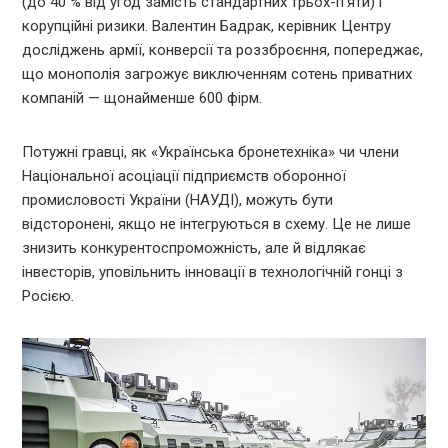
(до 40 % від угод замість стандартних трьох-п’яти) і
корупційні ризики. Валентин Бадрак, керівник Центру
досліджень армії, конверсії та роззброєння, попереджає,
що монополія загрожує виключенням сотень приватних
компаній — щонайменше 600 фірм.
Потужні гравці, як «Українська бронетехніка» чи члени
Національної асоціації підприємств оборонної
промисловості України (НАУДІ), можуть бути
відсторонені, якщо не інтегруються в схему. Це не лише
знизить конкурентоспроможність, але й відлякає
інвесторів, уповільнить інновації в технологічній гонці з
Росією.