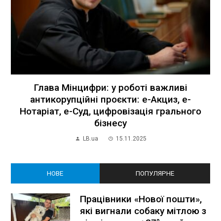
Глава Мінцифри: у роботі важливі
антикорупційні проєкти: е-Акциз, е-
Нотаріат, е-Суд, цифровізація грального
бізнесу
LB.ua
15.11.2025
НОВЕ
ПОПУЛЯРНЕ
Працівники «Нової пошти»,
які вигнали собаку мітлою з