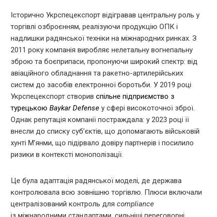
Історично Укрспецекспорт відігравав центральну роль у
торгівлі озброєнням, реалізуючи продукцію ОПК і
надлишки радянської техніки на міжнародних ринках. З
2011 року компанія виробляє нелетальну вогнепальну
зброю та боєприпаси, пропонуючи широкий спектр: від
авіаційного обладнання та ракетно-артилерійських
систем до засобів електронної боротьби. У 2019 році
Укрспецекспорт створив
спільне підприємство з
турецькою
Baykar Defense
у сфері високоточної зброї.
Однак репутація компанії постраждала: у 2023 році її
внесли до списку суб’єктів, що допомагають військовій
хунті М’янми, що підірвало довіру партнерів і посилило
ризики в контексті монополізації.
Це була адаптація радянської моделі, де держава
контролювала всю зовнішню торгівлю. Плюси включали
централізований контроль для
compliance
із міжнародними стандартами, сильніші переговорні