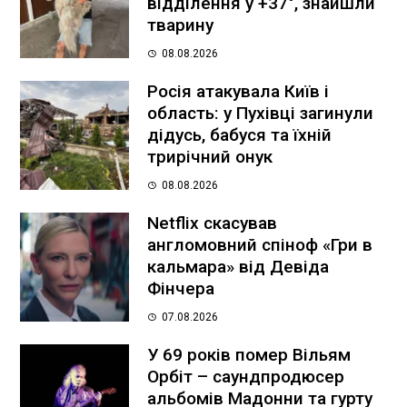
відділення у +37°, знайшли
тварину
08.08.2026
Росія атакувала Київ і
область: у Пухівці загинули
дідусь, бабуся та їхній
трирічний онук
08.08.2026
Netflix скасував
англомовний спіноф «Гри в
кальмара» від Девіда
Фінчера
07.08.2026
У 69 років помер Вільям
Орбіт – саундпродюсер
альбомів Мадонни та гурту