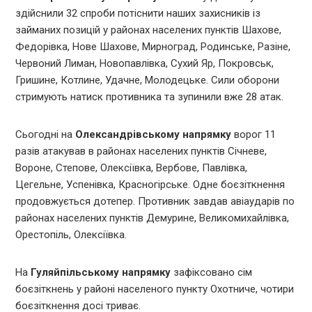
здійснили 32 спроби потіснити наших захисників із
займаних позицій у районах населених пунктів Шахове,
Федорівка, Нове Шахове, Мирноград, Родинське, Разіне,
Червоний Лиман, Новопавлівка, Сухий Яр, Покровськ,
Гришине, Котлине, Удачне, Молодецьке. Сили оборони
стримують натиск противника та зупинили вже 28 атак.
Сьогодні на
Олександрівському напрямку
ворог 11
разів атакував в районах населених пунктів Січневе,
Вороне, Степове, Олексіївка, Вербове, Павлівка,
Цегельне, Успенівка, Красногірське. Одне боєзіткнення
продовжується дотепер. Противник завдав авіаударів по
районах населених пунктів Демурине, Великомихайлівка,
Орестопіль, Олексіївка.
На
Гуляйпільському напрямку
зафіксовано сім
боєзіткнень у районі населеного пункту Охотниче, чотири
боєзіткнення досі триває.