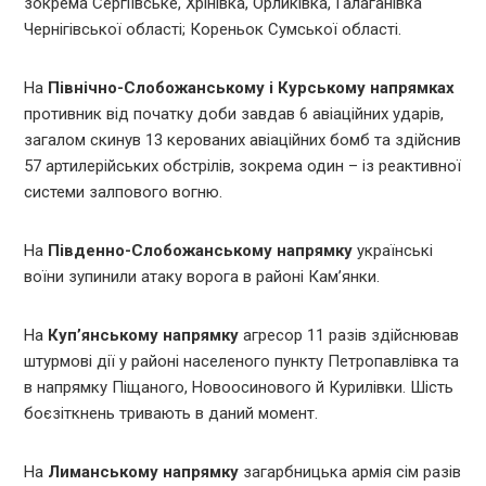
зокрема Сергіївське, Хрінівка, Орликівка, Галаганівка
Чернігівської області; Кореньок Сумської області.
На
Північно-Слобожанському і Курському напрямках
противник від початку доби завдав 6 авіаційних ударів,
загалом скинув 13 керованих авіаційних бомб та здійснив
57 артилерійських обстрілів, зокрема один – із реактивної
системи залпового вогню.
На
Південно-Слобожанському напрямку
українські
воїни зупинили атаку ворога в районі Кам’янки.
На
Куп’янському напрямку
агресор 11 разів здійснював
штурмові дії у районі населеного пункту Петропавлівка та
в напрямку Піщаного, Новоосинового й Курилівки. Шість
боєзіткнень тривають в даний момент.
На
Лиманському напрямку
загарбницька армія сім разів