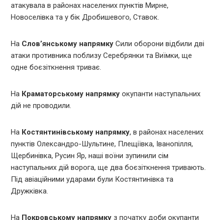
атакувала в районах населених пунктів Мирне,
Новоселівка та у бік Дробишевого, Ставок.
На
Слов’янському напрямку
Сили оборони відбили дві
атаки противника поблизу Серебрянки та Виїмки, ще
одне боєзіткнення триває.
На
Краматорському напрямку
окупанти наступальних
дій не проводили.
На
Костянтинівському напрямку
, в районах населених
пунктів Олександро-Шультине, Плещіївка, Іванопілля,
Щербинівка, Русин Яр, наші воїни зупинили сім
наступальних дій ворога, ще два боєзіткнення тривають.
Під авіаційними ударами були Костянтинівка та
Дружківка.
На
Покровському напрямку
з початку доби окупанти