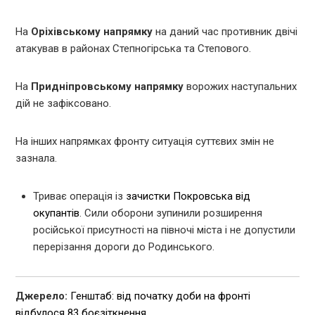
На
Оріхівському напрямку
на даний час противник двічі
атакував в районах Степногірська та Степового.
На
Придніпровському напрямку
ворожих наступальних
дій не зафіксовано.
На інших напрямках фронту ситуація суттєвих змін не
зазнала.
Триває операція із
зачистки Покровська від
окупантів
. Сили оборони зупинили розширення
російської присутності на півночі міста і не допустили
перерізання дороги до Родинського.
Джерело:
Генштаб: від початку доби на фронті
відбулося 83 боєзіткнення