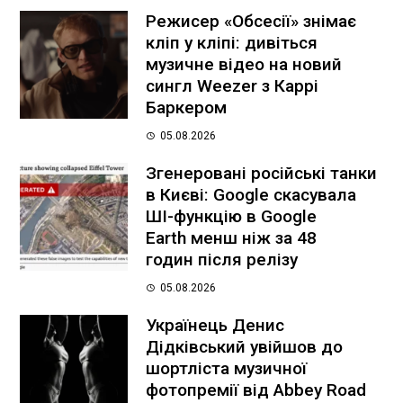
Режисер «Обсесії» знімає
кліп у кліпі: дивіться
музичне відео на новий
сингл Weezer з Каррі
Баркером
05.08.2026
Згенеровані російські танки
в Києві: Google скасувала
ШІ-функцію в Google
Earth менш ніж за 48
годин після релізу
05.08.2026
Українець Денис
Дідківський увійшов до
шортліста музичної
фотопремії від Abbey Road