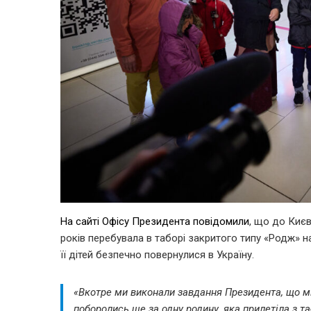
На сайті Офісу Президента повідомили
, що до Києв
років перебувала в таборі закритого типу «Родж» на
її дітей безпечно повернулися в Україну.
«Вкотре ми виконали завдання Президента, що ми 
поборолись ще за одну родину, яка прилетіла з т