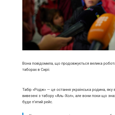
Вона повідомила, що продовжується велика робота 
таборах в Сирії.
Табір «Родж» — це остання українська родина, яку 
вивезені з табору «Аль-Хол», але вони поки що зна
буде п’ятий рейс.