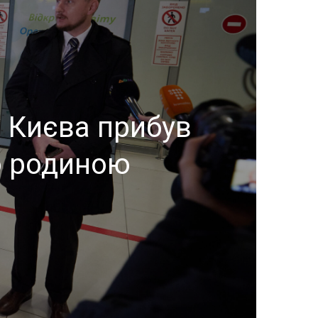
о Києва прибув
ю родиною