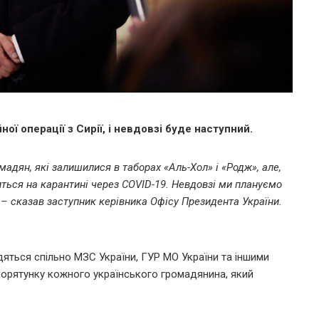
ої операції з Сирії, і невдовзі буде наступний.
мадян, які залишилися в таборах «Аль-Хол» і «Родж», але,
одиться на карантині через COVID-19. Невдовзі ми плануємо
 – сказав заступник керівника Офісу Президента України.
яться спільно МЗС України, ГУР МО України та іншими
порятунку кожного українського громадянина, який