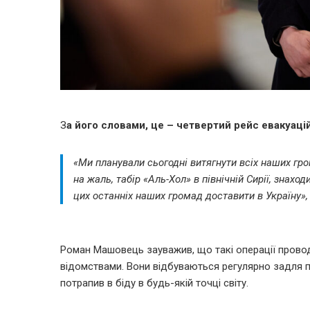
З
а його словами, це – четвертий рейс евакуаційн
«Ми планували сьогодні витягнути всіх наших гро
на жаль, табір «Аль-Хол» в північній Сирії, знах
цих останніх наших громад доставити в Україну»,
Роман Машовець зауважив, що такі операції провод
відомствами. Вони відбуваються регулярно задля 
потрапив в біду в будь-якій точці світу.