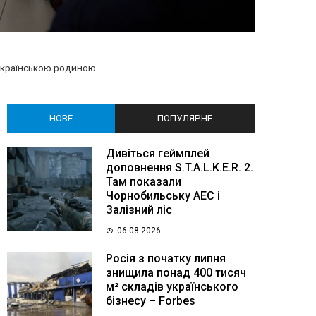
з українською родиною
НОВЕ
ПОПУЛЯРНЕ
Дивіться геймплей
доповнення S.T.A.L.K.E.R. 2.
Там показали
Чорнобильську АЕС і
Залізний ліс
06.08.2026
Росія з початку липня
знищила понад 400 тисяч
м² складів українського
бізнесу – Forbes