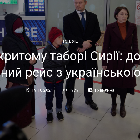
ТОП
,
УІЦ
критому таборі Сирії: д
йний рейс з українсько
19.10.2021
1979
1 хвилина