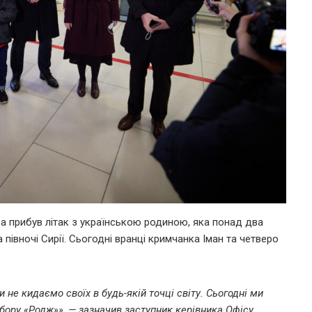
а прибув літак з українською родиною, яка понад два
 півночі Сирії. Сьогодні вранці кримчанка Іман та четверо
не кидаємо своїх в будь-якій точці світу. Сьогодні ми
абору «Родж»», — зазначив заступник керівника Офісу