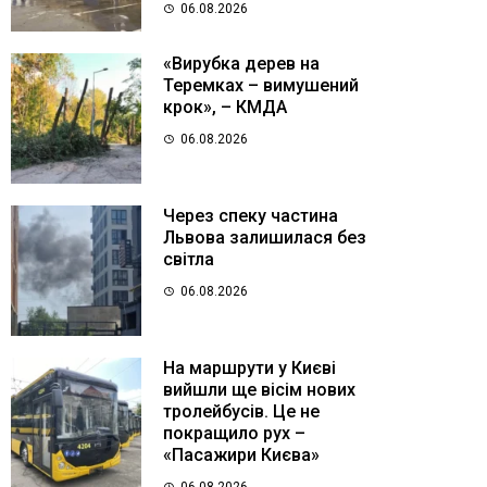
06.08.2026
«Вирубка дерев на
Теремках – вимушений
крок», – КМДА
06.08.2026
Через спеку частина
Львова залишилася без
світла
06.08.2026
На маршрути у Києві
вийшли ще вісім нових
тролейбусів. Це не
покращило рух –
«Пасажири Києва»