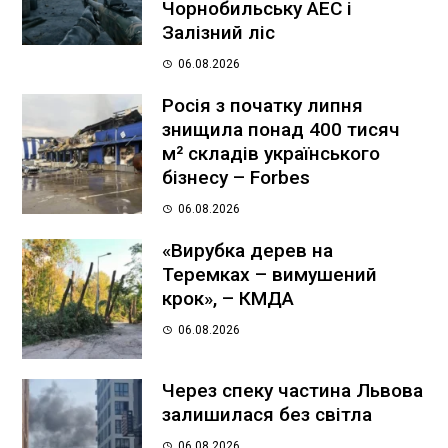
Чорнобильську АЕС і
Залізний ліс
06.08.2026
Росія з початку липня
знищила понад 400 тисяч
м² складів українського
бізнесу – Forbes
06.08.2026
«Вирубка дерев на
Теремках – вимушений
крок», – КМДА
06.08.2026
Через спеку частина Львова
залишилася без світла
06.08.2026