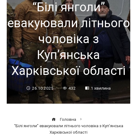
“Білі янголи”
евакуювали літнього
чоловіка з
Куп’янська
Харківської області
26.10.2025
432
1 хвилина
Головна
“Білі янголи” евакуювали літнього чоловіка з Куп’янська
Харківської області