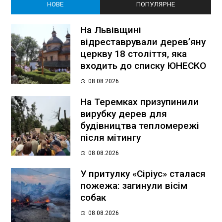
НОВЕ
ПОПУЛЯРНЕ
На Львівщині
відреставрували дерев’яну
церкву 18 століття, яка
входить до списку ЮНЕСКО
08.08.2026
На Теремках призупинили
вирубку дерев для
будівництва тепломережі
після мітингу
08.08.2026
У притулку «Сіріус» сталася
пожежа: загинули вісім
собак
08.08.2026