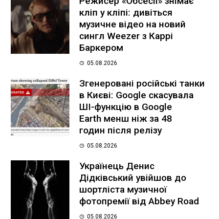
Режисер «Обсесії» знімає
кліп у кліпі: дивіться
музичне відео на новий
сингл Weezer з Каррі
Баркером
05.08.2026
Згенеровані російські танки
в Києві: Google скасувала
ШІ-функцію в Google
Earth менш ніж за 48
годин після релізу
05.08.2026
Українець Денис
Дідківський увійшов до
шортліста музичної
фотопремії від Abbey Road
05.08.2026