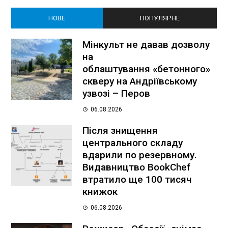
НОВЕ
ПОПУЛЯРНЕ
Мінкульт не давав дозволу
на
облаштування «бетонного»
скверу на Андріївському
узвозі – Перов
06.08.2026
Після знищення
центрального складу
вдарили по резервному.
Видавництво BookChef
втратило ще 100 тисяч
книжок
06.08.2026