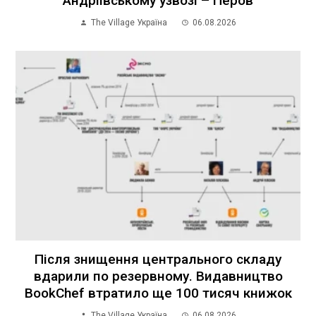
Андріївському узвозі – Перов
The Village Україна
06.08.2026
Після знищення центрального складу
вдарили по резервному. Видавництво
BookChef втратило ще 100 тисяч книжок
The Village Україна
06.08.2026