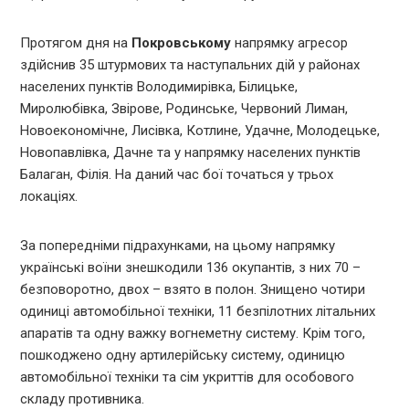
Протягом дня на
Покровському
напрямку агресор
здійснив 35 штурмових та наступальних дій у районах
населених пунктів Володимирівка, Білицьке,
Миролюбівка, Звірове, Родинське, Червоний Лиман,
Новоекономічне, Лисівка, Котлине, Удачне, Молодецьке,
Новопавлівка, Дачне та у напрямку населених пунктів
Балаган, Філія. На даний час бої точаться у трьох
локаціях.
За попередніми підрахунками, на цьому напрямку
українські воїни знешкодили 136 окупантів, з них 70 –
безповоротно, двох – взято в полон. Знищено чотири
одиниці автомобільної техніки, 11 безпілотних літальних
апаратів та одну важку вогнеметну систему. Крім того,
пошкоджено одну артилерійську систему, одиницю
автомобільної техніки та сім укриттів для особового
складу противника.