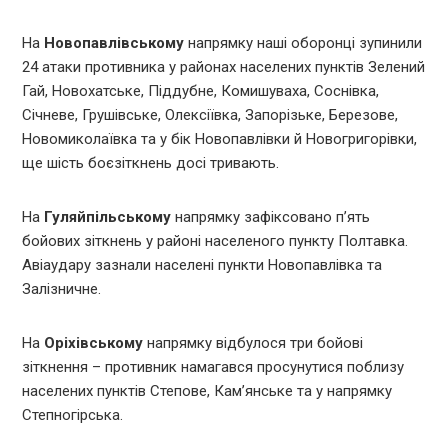
На
Новопавлівському
напрямку наші оборонці зупинили
24 атаки противника у районах населених пунктів Зелений
Гай, Новохатське, Піддубне, Комишуваха, Соснівка,
Січневе, Грушівське, Олексіївка, Запорізьке, Березове,
Новомиколаївка та у бік Новопавлівки й Новогригорівки,
ще шість боєзіткнень досі тривають.
На
Гуляйпільському
напрямку зафіксовано п’ять
бойових зіткнень у районі населеного пункту Полтавка.
Авіаудару зазнали населені пункти Новопавлівка та
Залізничне.
На
Оріхівському
напрямку відбулося три бойові
зіткнення – противник намагався просунутися поблизу
населених пунктів Степове, Кам’янське та у напрямку
Степногірська.