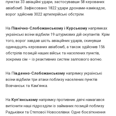
пунктах 33 авіаційні удари, застосувавши 58 керованих
авіабомб. Зафіксовано 1822 удари дронами-камікадзе,
ворог здійснив 3022 артилерійські обстріли.
На
Північно-Слобожанському і Курському
напрямках
українські воїни відбили 19 штурмових дій окупантів. Крім
того, ворог завдав шість авіаційних ударів, скинувши
одинадцять керованих авіабомб, а також здійснив 156
обстрілів позицій наших військ та населених пунктів,
зокрема сім – із реактивних систем залпового вогню.
На П
івденно-Слобожанському
напрямку українські
воїни відбили три атаки поблизу населених пунктів
Вовчанськ та Кам’янка.
На
Куп’янському
напрямку противник двічі намагався
витіснити наші підрозділи із займаних позицій поблизу
Радьківки та Степової Новоселівки. Одне боєзіткнення