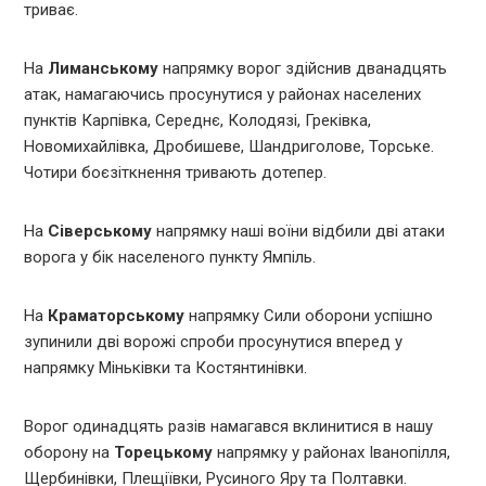
триває.
На
Лиманському
напрямку ворог здійснив дванадцять
атак, намагаючись просунутися у районах населених
пунктів Карпівка, Середнє, Колодязі, Греківка,
Новомихайлівка, Дробишеве, Шандриголове, Торське.
Чотири боєзіткнення тривають дотепер.
На
Сіверському
напрямку наші воїни відбили дві атаки
ворога у бік населеного пункту Ямпіль.
На
Краматорському
напрямку Сили оборони успішно
зупинили дві ворожі спроби просунутися вперед у
напрямку Міньківки та Костянтинівки.
Ворог одинадцять разів намагався вклинитися в нашу
оборону на
Торецькому
напрямку у районах Іванопілля,
Щербинівки, Плещіївки, Русиного Яру та Полтавки.