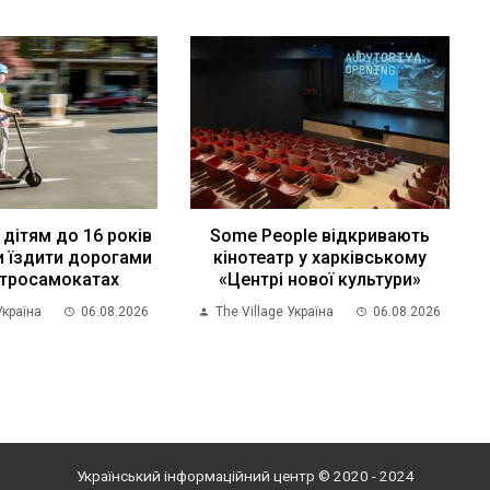
 дітям до 16 років
Some People відкривають
 їздити дорогами
кінотеатр у харківському
ктросамокатах
«Центрі нової культури»
Україна
06.08.2026
The Village Україна
06.08.2026
Український інформаційний центр © 2020 - 2024