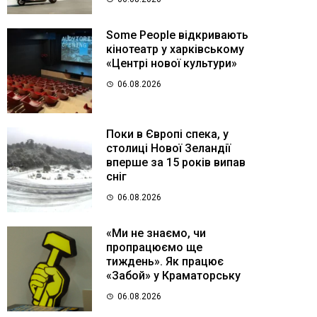
Some People відкривають
кінотеатр у харківському
«Центрі нової культури»
06.08.2026
Поки в Європі спека, у
столиці Нової Зеландії
вперше за 15 років випав
сніг
06.08.2026
«Ми не знаємо, чи
пропрацюємо ще
тиждень». Як працює
«Забой» у Краматорську
06.08.2026