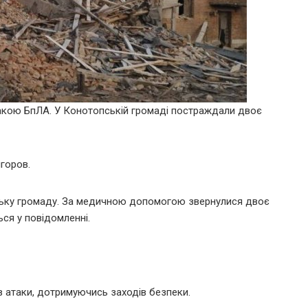
акою БпЛА. У Конотопській громаді постраждали двоє
горов.
пську громаду. За медичною допомогою звернулися двоє
ься у повідомленні.
ків атаки, дотримуючись заходів безпеки.