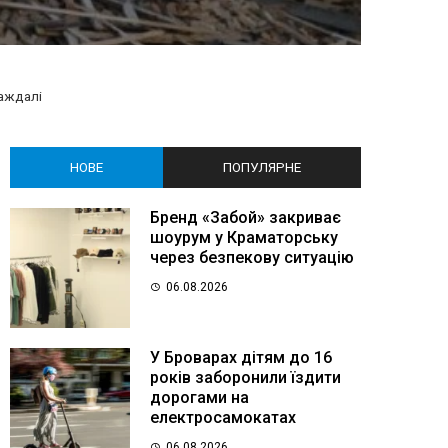
аждалі
НОВЕ
ПОПУЛЯРНЕ
Бренд «Забой» закриває
шоурум у Краматорську
через безпекову ситуацію
06.08.2026
У Броварах дітям до 16
років заборонили їздити
дорогами на
електросамокатах
06.08.2026