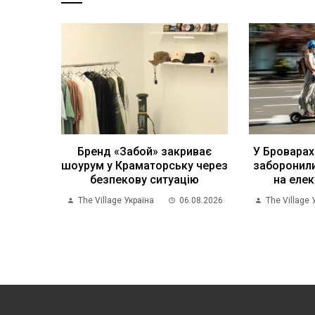
Бренд «Забой» закриває
У Броварах
шоурум у Краматорську через
заборонили
безпекову ситуацію
на еле
The Village Україна
06.08.2026
The Village 