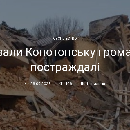
СУСПІЛЬСТВО
вали Конотопську гром
постраждалі
28.09.2025
408
1 хвилина