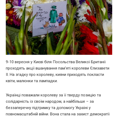
9-10 вересня у Києві біля Посольства Великої Британії
проходять акції вшанування пам’яті королеви Єлизавети
ІІ. На згадку про королеву, кияни приходять покласти
квіти, малюнки та лампадки.
Українці поважали королеву за її тверду позицію та
солідарність із своїм народом, а найбільше – за
беззаперечну підтримку та допомогу Україні у
повномасштабній війни. Вона стала на захист демократії