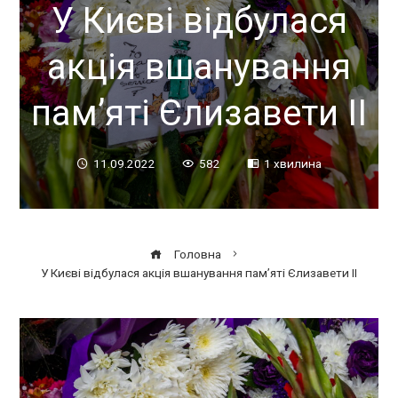
У Києві відбулася
акція вшанування
пам’яті Єлизавети ІІ
11.09.2022
582
1 хвилина
Головна
У Києві відбулася акція вшанування пам’яті Єлизавети ІІ