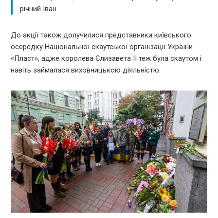
річний Іван.
До акції також долучилися представники київського
осередку Національної скаутської організації України
«Пласт», адже королева Єлизавета ІІ теж була скаутом і
навіть займалася виховницькою діяльністю.