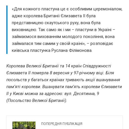
«Для кожного пластуна це є особливим церемоніалом,
адже королева Британії Єлизавета ІІ була
представницею скаутського руху, вона була
виховницею. Так само як і ми – пластуни в Україні –
займаємося вихованням молодого покоління, вона
займалася тим самим у своїй країні», – розповідає
київська пластунка Руслана Філімонова.
Королева Великої Британії та 14 країн Співдружності
Єлизавета ІІ померла 8 вересня у 97-річному віці. Біля
посольств у багатьох країнах тривають акції вшанування
пам’яті королеви. Вшанувати пам’ять королеви Єлизавети
ІІ у Києві можна за адресою: вул. Десятинна, 9
(Посольство Великої Британії).
ПОПЕРЕДНЯ ПУБЛІКАЦІЯ