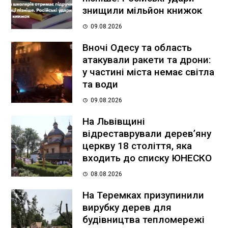
знищили мільйон книжок
09.08.2026
Вночі Одесу та область
атакували ракети та дрони:
у частині міста немає світла
та води
09.08.2026
На Львівщині
відреставрували дерев’яну
церкву 18 століття, яка
входить до списку ЮНЕСКО
08.08.2026
На Теремках призупинили
вирубку дерев для
будівництва тепломережі