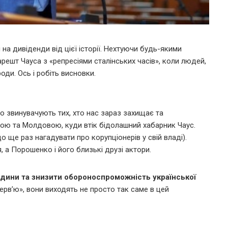
 на дивіденди від цієї історії. Нехтуючи будь-якими
арешт Чауса з «репресіями сталінських часів», коли людей,
оди. Ось і робіть висновки.
 звинувачують тих, хто нас зараз захищає та
ою та Молдовою, куди втік бідолашний хабарник Чаус.
 ще раз нагадувати про корупціонерів у свій владі).
 а Порошенко і його близькі друзі актори.
редини та знизити обороноспроможність української
ерв’ю», вони виходять не просто так саме в цей