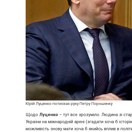
Юрій Луценко потискає руку Петру Порошенку
Щодо
Луценко
– тут все зрозуміло. Людина зі ста
України на міжнародній арені (згадати хоча б істор
можливість знову мати хоча б якийсь вплив в політ