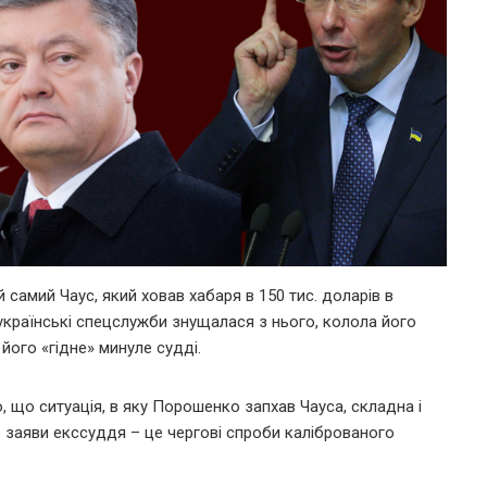
самий Чаус, який ховав хабаря в 150 тис. доларів в
о українські спецслужби знущалася з нього, колола його
 його «гідне» минуле судді.
о, що ситуація, в яку Порошенко запхав Чауса, складна і
 заяви екссуддя – це чергові спроби каліброваного