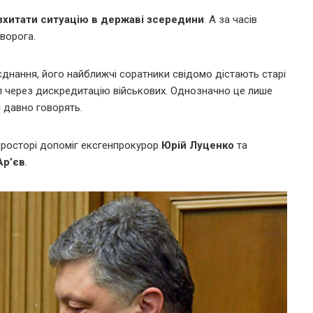
хитати ситуацію в державі зсередини
. А за часів
 ворога.
єднання, його найближчі соратники свідомо дістають старі
ал через дискредитацію військових. Однозначно це лише
і давно говорять.
просторі допоміг ексгенпрокурор
Юрій Луценко
та
Ар’єв
.