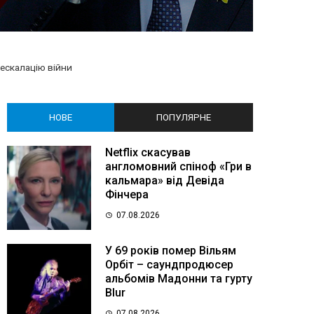
ескалацію війни
НОВЕ
ПОПУЛЯРНЕ
Netflix скасував
англомовний спіноф «Гри в
кальмара» від Девіда
Фінчера
07.08.2026
У 69 років помер Вільям
Орбіт – саундпродюсер
альбомів Мадонни та гурту
Blur
07.08.2026