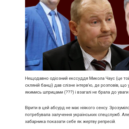
Нещодавно одіозний екссуддя Микола Чаус (це той 
скляній банці) дав слізне інтерв’ю, де розповів, щ
якимись шприцами (???) і взагалі не брала до уваги
Вірити в цей абсурд не має ніякого сенсу. Зрозуміл
потребувала залучення українських спецслужб. Але
хабарника показати себе як жертву репресій.