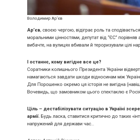
Володимир Ар’єв
Ар’єв
, своєю чергою, відіграє роль та сподівається
моральними цінностями, депутат від “ЄС” порівняв 
вибачте, на вулицях вбивали й тероризували цілі нар
І останнє, кому вигідне все це?
Соратники колишнього Президента України відверто
намагаються завдати шкоди відносинам між Україн
Для Порошенко окремо ця історія не вигідна (навіщо
Вочевидь, що замовником цього спектаклю є Росія,
Ціль – дестабілізувати ситуацію в Україні зсе
армії.
Будь ласка, ставитися критично до таких «інт
напружений для держави час…