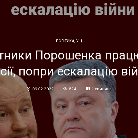
ПОЛІТИКА
,
УІЦ
тники Порошенка прац
сії, попри ескалацію ві
09.02.2022
524
1 хвилина