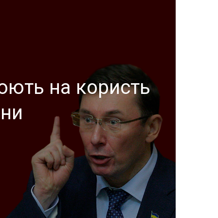
юють на користь
йни