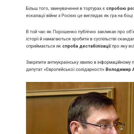
Більш того, звинувачення в тортурах є
спробою роз
ескалації війни з Росією це виглядає як гра на боці
В той час як Порошенко публічно закликає про об’
історії й намагаються зробити в суспільстві сканд
сприймається як
спроба дестабілізації
про яку вс
Закріпити антиукраїнську хвилю в інформаційному 
депутат «Європейської солідарності»
Володимир 