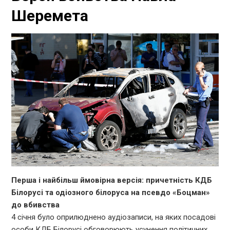
Шеремета
Перша і найбільш ймовірна версія: причетність КДБ
Білорусі та одіозного білоруса на псевдо «Боцман»
до вбивства
4 січня було оприлюднено аудіозаписи, на яких посадові
особи КДБ Білорусі обговорюють усунення політичних