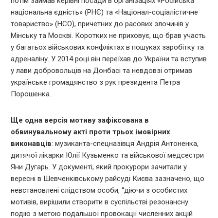
потім займав керівні посади в організаціях «Російська
національна єдність» (РНЄ) та «Націонал-соціалістичне
товариство» (НСО), причетних до расових злочинів у
Мінську та Москві. Коротких не приховує, що брав участь
у багатьох військових конфліктах в пошуках заробітку та
адреналіну. У 2014 році він переїхав до України та вступив
у лави добровольців на Донбасі та невдовзі отримав
українське громадянство з рук президента Петра
Порошенка.
Ще одна версія мотиву зафіксована в
обвинувальному акті проти трьох імовірних
виконавців
: музиканта-спецназівця Андрія Антоненка,
дитячої лікарки Юлії Кузьменко та військової медсестри
Яни Дугарь. У документі, який прокурори зачитали у
вересні в Шевченківському райсуді Києва зазначено, що
невстановлені слідством особи, “діючи з особистих
мотивів, вирішили створити в суспільстві резонансну
подію з метою подальшої провокації численних акцій