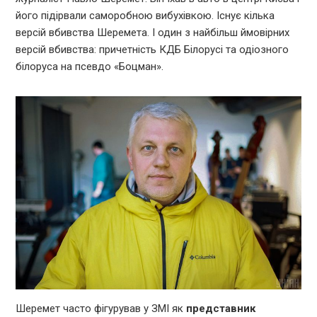
його підірвали саморобною вибухівкою. Існує кілька
версій вбивства Шеремета. І один з найбільш ймовірних
версій вбивства: причетність КДБ Білорусі та одіозного
білоруса на псевдо «Боцман».
Шеремет часто фігурував у ЗМІ як
представник