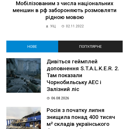
Мобілізованим з числа національних
меншин в рф забороняють розмовляти
рідною мовою
УіЦ
02.11.2022
НОВЕ
ПОПУЛЯРНЕ
Дивіться геймплей
доповнення S.T.A.L.K.E.R. 2.
Там показали
Чорнобильську АЕС і
Залізний ліс
06.08.2026
Росія з початку липня
знищила понад 400 тисяч
м² складів українського