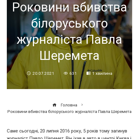
Роковини вбивства
білоруського
журналіста Павла
Шеремета
20.07.2021
631
1 хвилина
Головна
Роковини вбивства білоруського журналіста Павла Шеремета
Саме сьогодні, 20 липня 2016 року, 5 років тому загинув
журналіст Павло Шеремет. Він їхав в авто в центрі Києва і