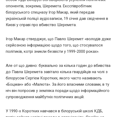
опонентів, зокрема, Шеремета. Ексспівробітник
білоруського спецназу Ігор Макар, який передав
українській поліції аудіозаписи, 19 січня дав свідчення в
Києві у справі про вбивство Шеремета.
Ігор Макар стверджує, що Павло Шеремет «володів дуже
серйозною інформацією щодо того, що стосувалося
політиків, котрі зникли безвісти у 1999-2000 роках».
Але от що дивно: буквально за кілька годин до вбивства
до Павла Шеремета завітало кілька гвардійців на чолі з
білорусом Сергієм Коротких, якого часто називають
«Боцман» або «Малюта». За його власними словами, в ту
ніч він попросив у земляка поради щодо інформаційного
супроводження майбутніх політичних акцій.
У 1990-х Коротких навчався в білоруській школі КДБ,