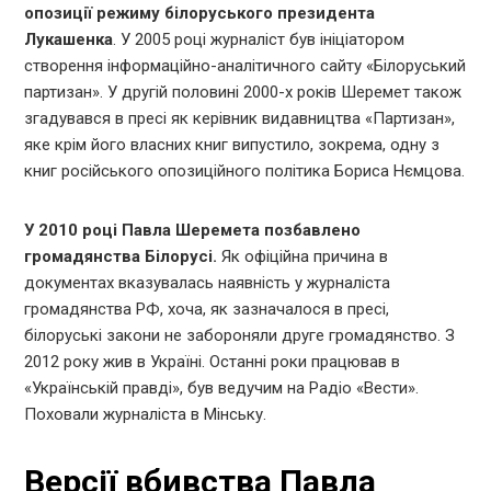
опозиції режиму білоруського президента
Лукашенка
. У 2005 році журналіст був ініціатором
створення інформаційно-аналітичного сайту «Білоруський
партизан». У другій половині 2000-х років Шеремет також
згадувався в пресі як керівник видавництва «Партизан»,
яке крім його власних книг випустило, зокрема, одну з
книг російського опозиційного політика Бориса Нємцова.
У 2010 році Павла Шеремета позбавлено
громадянства Білорусі.
Як офіційна причина в
документах вказувалась наявність у журналіста
громадянства РФ, хоча, як зазначалося в пресі,
білоруські закони не забороняли друге громадянство. З
2012 року жив в Україні. Останні роки працював в
«Українській правді», був ведучим на Радіо «Вести».
Поховали журналіста в Мінську.
Версії вбивства Павла