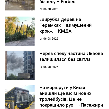
бізнесу – Forbes
06.08.2026
«Вирубка дерев на
Теремках – вимушений
крок», – КМДА
06.08.2026
Через спеку частина Львова
залишилася без світла
06.08.2026
На маршрути у Києві
вийшли ще вісім нових
тролейбусів. Це не
покращило рух – «Пасажири