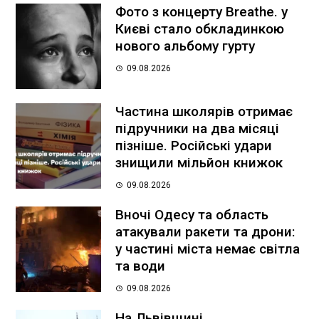
Фото з концерту Breathe. у
Києві стало обкладинкою
нового альбому гурту
09.08.2026
Частина школярів отримає
підручники на два місяці
пізніше. Російські удари
знищили мільйон книжок
09.08.2026
Вночі Одесу та область
атакували ракети та дрони:
у частині міста немає світла
та води
09.08.2026
На Львівщині