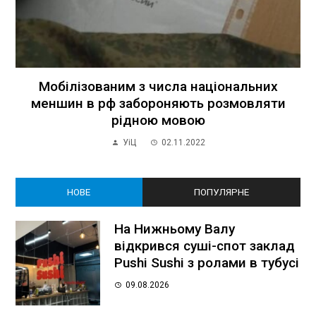
Мобілізованим з числа національних
меншин в рф забороняють розмовляти
рідною мовою
УіЦ
02.11.2022
НОВЕ
ПОПУЛЯРНЕ
На Нижньому Валу
відкрився суші-спот заклад
Pushi Sushi з ролами в тубусі
09.08.2026