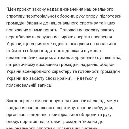
“Цей проєкт закону надає визначення національного
спротиву, територіальної оборони, руху опору, підготовки
громадян України до національного спротиву та інших
пов’язаних з ними понять. Положення проєкту закону
передбачають залучення широких верств населення
України, що сприятиме підвищенню рівня національної
стійкості і обороноздатності держави в умовах
неконвенційних загроз, а також згуртуванню суспільства,
патріотичному вихованню громадян, наданню обороні
України всенародного характеру та готовності громадян
України до захисту своєї країни”, – йдеться у
пояснювальній записці.
Законопроєктом пропонується визначити: склад, мету і
завдання національного спротиву; основи побудови,
організації і ведення територіальної оборони та руху
опору; порядок підготовки громадян України до
національного спротиву; організацію системи