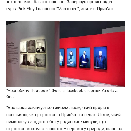
технологіям і багато іншогоо. Завершує проєкт відео
гурту Pink Floyd на пісню “Marooned”, зняте в Прип’яті.
“Чорнобиль. Подорож”. Фото: з facebook-сторінки Yaroslava
Gres
“Виставка закінчується живим лісом, який проріс в
павільйоні, як проростає в Прип’яті та селах. Лісом, який
символізує з одного боку радянське минуле, що
поростає мохом, а з іншого – перемогу природи, шанс на