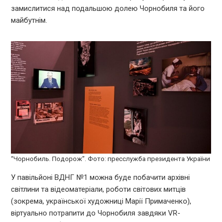
замислитися над подальшою долею Чорнобиля та його
майбутнім.
“Чорнобиль. Подорож”. Фото: пресслужба президента України
У павільйоні ВДНГ №1 можна буде побачити архівні
світлини та відеоматеріали, роботи світових митців
(зокрема, української художниці Марії Примаченко),
віртуально потрапити до Чорнобиля завдяки VR-