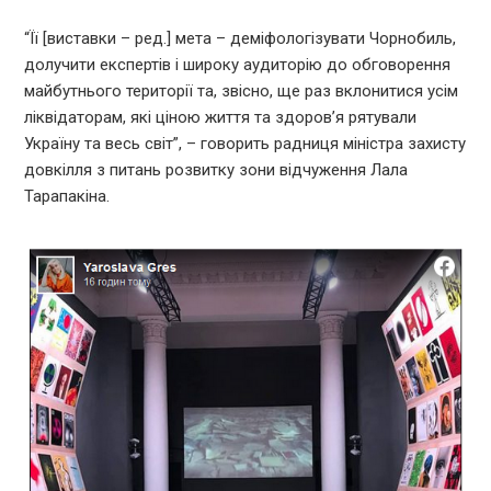
“Її [виставки – ред.] мета – деміфологізувати Чорнобиль,
долучити експертів і широку аудиторію до обговорення
майбутнього території та, звісно, ще раз вклонитися усім
ліквідаторам, які ціною життя та здоров’я рятували
Україну та весь світ”, – говорить радниця міністра захисту
довкілля з питань розвитку зони відчуження Лала
Тарапакіна.