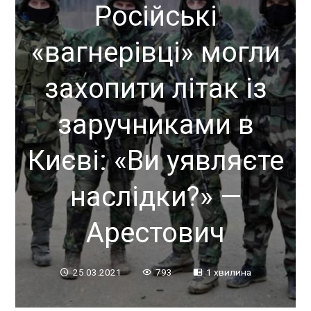
Російські
«вагнерівці» могли
захопити літак із
заручниками в
Києві: «Ви уявляєте
наслідки?» —
Арестович
25.03.2021
793
1 хвилина