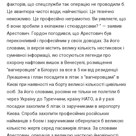
факторів, що спецслужби так операцію не проводили б.
Це авантюра чистої води, найчистішої. Це технічно
неможливо. Це професійно неграмотно. Ви уявляєте, що
б вони зробили з екіпажем і стюардесами? ” — заявив
Арестович. Гордон погодився, що Арестович був
переконливий і професійним у своїх доводах. За його
словами, їх версія містить велику кількість нестиковок і
сумнівної інформації, які стосуються легенди про
охорону нафтових вишок в Венесуелі, розміщення
“вагнеровцев” в Білорусі за все в 5 км від резиденції
Лукашенка і план посадити в літак з “вагнеровцамі” в
Києві при наявності на борту великої кількості цивільних
осіб. За його словами, росіяни не тільки не полетіли б
через Україну до Туреччини, країну НАТО, а й у разі
посадки захопили б літак із заручниками в аеропорту
Києва. Спроба захопити професійних російських
найманців з боєм і заручниками обернулася б великою
кількістю жертв серед пасажирів літака. За словами
Арестович, операція з великою часткою ймовірності