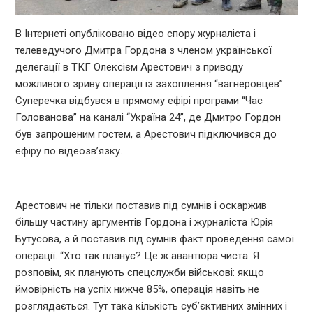
В Інтернеті опубліковано відео спору журналіста і
телеведучого Дмитра Гордона з членом української
делегації в ТКГ Олексієм Арестович з приводу
можливого зриву операції із захоплення “вагнеровцев”.
Суперечка відбувся в прямому ефірі програми “Час
Голованова” на каналі “Україна 24”, де Дмитро Гордон
був запрошеним гостем, а Арестович підключився до
ефіру по відеозв’язку.
Арестович не тільки поставив під сумнів і оскаржив
більшу частину аргументів Гордона і журналіста Юрія
Бутусова, а й поставив під сумнів факт проведення самої
операції. “Хто так планує? Це ж авантюра чиста. Я
розповім, як планують спецслужби військові: якщо
ймовірність на успіх нижче 85%, операція навіть не
розглядається. Тут така кількість суб’єктивних змінних і