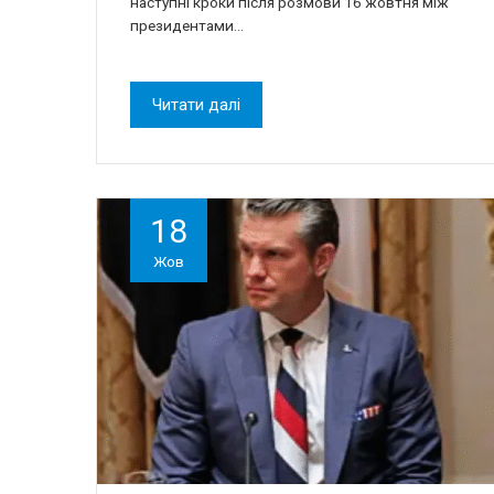
наступні кроки після розмови 16 жовтня між
президентами…
Читати далі
18
Жов