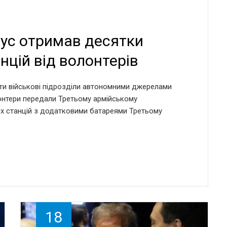
пус отримав десятки
нцій від волонтерів
ти військові підрозділи автономними джерелами
лонтери передали Третьому армійському
их станцій з додатковими батареями Третьому
18