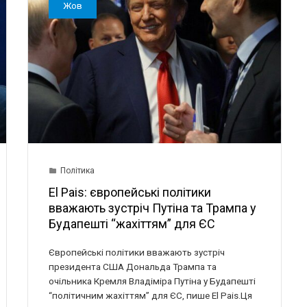
Жов
Політика
El Pais: європейські політики
вважають зустріч Путіна та Трампа у
Будапешті “жахіттям” для ЄС
Європейські політики вважають зустріч
президента США Дональда Трампа та
очільника Кремля Владіміра Путіна у Будапешті
“політичним жахіттям” для ЄС, пише El Pais.Ця