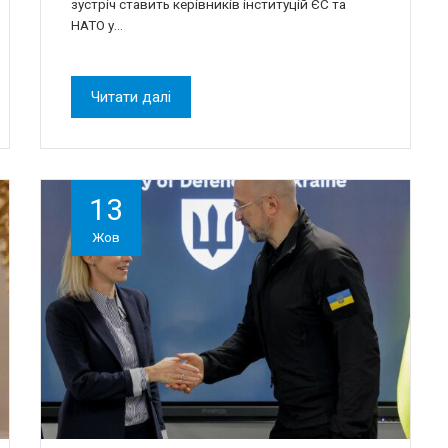
зустріч ставить керівників інституцій ЄС та
НАТО у…
Читати далі
13
Жов