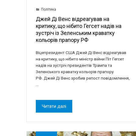
Політика
Джей Ді Венс відреагував на
критику, що нібито Гегсет надів на
зустріч із Зеленським краватку
кольорів прапору РФ
Віцепрезидент США Джей Ді Венс відреагував
на критику, що нібито міністр війни Піт Гегсет
надів на зустріч президентів Трампа та
Зеленського краватку кольорів прапору
РФ. Джей Ді Венс зробив репост повідомлення,
…
Читати далі