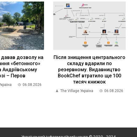
 давав дозволу на
Після знищення центрального
ння «бетонного»
складу вдарили по
а Андріївському
резервному. Видавництво
озі – Перов
BookChef втратило ще 100
тисяч книжок
Україна
06.08.2026
The Village Україна
06.08.2026
Український інформаційний центр © 2020 - 2024