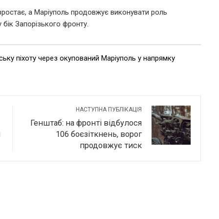
і зростає, а Маріуполь продовжує виконувати роль
 бік Запорізького фронту.
ку піхоту через окупований Маріуполь у напрямку
НАСТУПНА ПУБЛІКАЦІЯ
Генштаб: на фронті відбулося
и
106 боєзіткнень, ворог
продовжує тиск