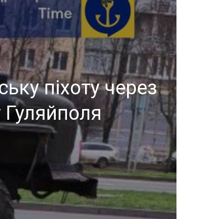
ьку піхоту через
 Гуляйполя