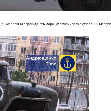
нко: росіяни перекидають морську піхоту через окупований Маріупо