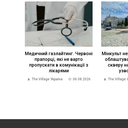
Медичний газлайтинг. Червоні
Мінкульт не
прапорці, які не варто
облаштува
пропускати в комунікації з
скверу н
лікарями
узв
The Village Україна
06.08.2026
The Village 