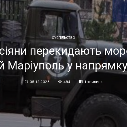
СУСПІЛЬСТВО
іяни перекидають морс
й Маріуполь у напрямку
05.12.2025
484
1 хвилина