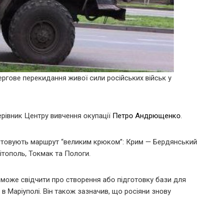
ргове перекидання живої сили російських військ у
ерівник Центру вивчення окупації
Петро Андрющенко
.
ристовують маршрут “великим крюком”: Крим — Бердянський
ітополь, Токмак та Пологи.
може свідчити про створення або підготовку бази для
в Маріуполі. Він також зазначив, що росіяни знову