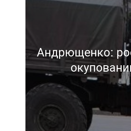
Андрющенко: рос
окуповани