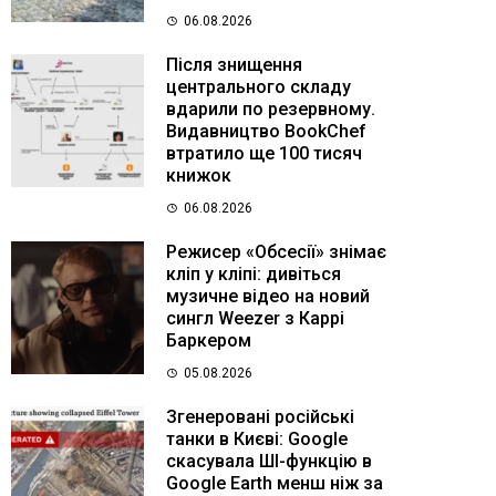
06.08.2026
Після знищення
центрального складу
вдарили по резервному.
Видавництво BookChef
втратило ще 100 тисяч
книжок
06.08.2026
Режисер «Обсесії» знімає
кліп у кліпі: дивіться
музичне відео на новий
сингл Weezer з Каррі
Баркером
05.08.2026
Згенеровані російські
танки в Києві: Google
скасувала ШІ-функцію в
Google Earth менш ніж за