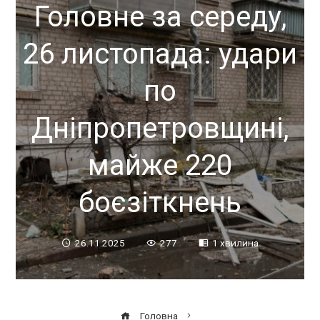
Головне за середу,
26 листопада: удари
по
Дніпропетровщині,
майже 220
боєзіткнень
26.11.2025
277
1 хвилина
Головна