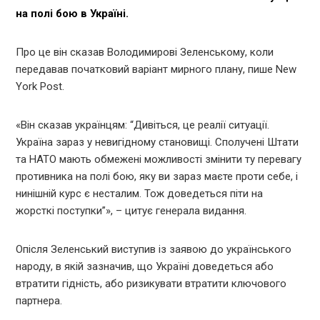
на полі бою в Україні.
Про це він сказав Володимирові Зеленському, коли
передавав початковий варіант мирного плану, пише New
York Post.
«Він сказав українцям: “Дивіться, це реалії ситуації.
Україна зараз у невигідному становищі. Сполучені Штати
та НАТО мають обмежені можливості змінити ту перевагу
противника на полі бою, яку ви зараз маєте проти себе, і
нинішній курс є несталим. Тож доведеться піти на
жорсткі поступки”», – цитує генерала видання.
Опісля Зеленський виступив із заявою до українського
народу, в якій зазначив, що Україні доведеться або
втратити гідність, або ризикувати втратити ключового
партнера.