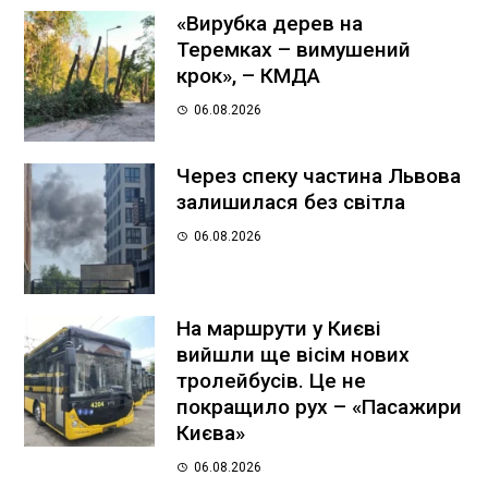
«Вирубка дерев на
Теремках – вимушений
крок», – КМДА
06.08.2026
Через спеку частина Львова
залишилася без світла
06.08.2026
На маршрути у Києві
вийшли ще вісім нових
тролейбусів. Це не
покращило рух – «Пасажири
Києва»
06.08.2026