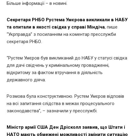
Більше інформації – в новині.
Секретаря РНБО Рустема Умєрова викликали в НАБУ
та опитали в якості свідка у справі Міндіча
, пише
“Укрправда” з посиланням на коментар пресслужби
секретаря РНБО.
“Рустем Умєров був викликаний до НАБУ у статусі свідка
для дачі свідчень у кримінальному провадженні,
відкритому за фактом втручання в діяльність
державного діяча.
Розмова була конструктивною. Рустем Умєров відповів
на всі запитання слідства в межах процесуального
законодавства”, – зазначили у пресслужбі.
Міністр армії США Ден Дрісколл заявив, що Штати і
НАТО мають обмежені можливості змінити ситуацію