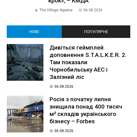
крок», – КМДА
The Village Україна
06.08.2026
НОВЕ
ПОПУЛЯРНЕ
Дивіться геймплей
доповнення S.T.A.L.K.E.R. 2.
Там показали
Чорнобильську АЕС і
Залізний ліс
06.08.2026
Росія з початку липня
знищила понад 400 тисяч
м² складів українського
бізнесу – Forbes
06.08.2026