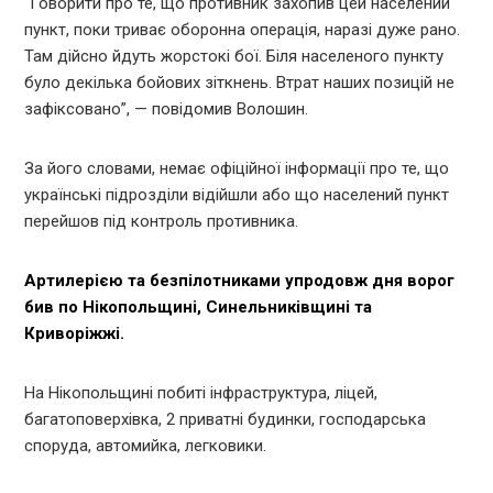
“Говорити про те, що противник захопив цей населений
пункт, поки триває оборонна операція, наразі дуже рано.
Там дійсно йдуть жорстокі бої. Біля населеного пункту
було декілька бойових зіткнень. Втрат наших позицій не
зафіксовано”, — повідомив Волошин.
За його словами, немає офіційної інформації про те, що
українські підрозділи відійшли або що населений пункт
перейшов під контроль противника.
Артилерією та безпілотниками упродовж дня ворог
бив по Нікопольщині, Синельниківщині та
Криворіжжі.
На Нікопольщині побиті інфраструктура, ліцей,
багатоповерхівка, 2 приватні будинки, господарська
споруда, автомийка, легковики.