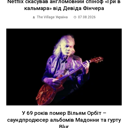
Netflix скасував англомовний спіноф «Гри в
кальмара» від Девіда Фінчера
The Village Україна
07.08.2026
У 69 років помер Вільям Орбіт –
саундпродюсер альбомів Мадонни та гурту
Blur