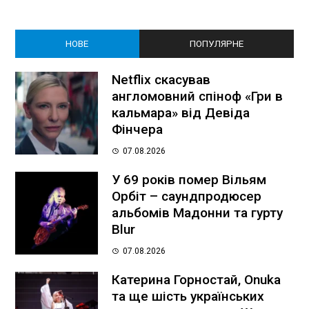
НОВЕ
ПОПУЛЯРНЕ
Netflix скасував
англомовний спіноф «Гри в
кальмара» від Девіда
Фінчера
07.08.2026
У 69 років помер Вільям
Орбіт – саундпродюсер
альбомів Мадонни та гурту
Blur
07.08.2026
Катерина Горностай, Onuka
та ще шість українських