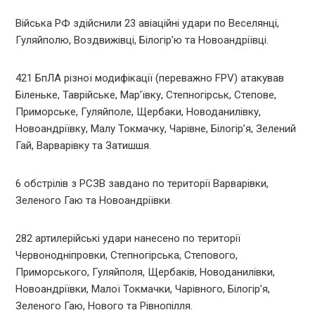
Війська РФ здійснили 23 авіаційні удари по Веселянці,
Гуляйполю, Воздвижівці, Білогір’ю та Новоандріївці.
421 БпЛА різної модифікації (переважно FPV) атакував
Біленьке, Таврійське, Мар’ївку, Степногірськ, Степове,
Приморське, Гуляйполе, Щербаки, Новоданилівку,
Новоандріївку, Малу Токмачку, Чарівне, Білогір’я, Зелений
Гай, Варварівку та Затишшя.
6 обстрілів з РСЗВ завдано по території Варварівки,
Зеленого Гаю та Новоандріївки.
282 артилерійські удари нанесено по території
Червонодніпровки, Степногірська, Степового,
Приморського, Гуляйполя, Щербаків, Новоданилівки,
Новоандріївки, Малої Токмачки, Чарівного, Білогір’я,
Зеленого Гаю, Нового та Рівнопілля.