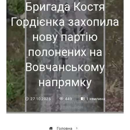
Бригада Костя
Гордієнка захопила
нову партію
полонених на
Вовчанському
напрямку
27.10.2025
449
1 хвилина
Головна