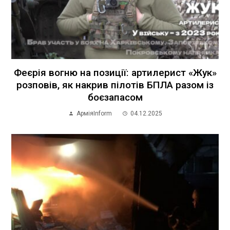
Феєрія вогню на позиції: артилерист «Жук»
розповів, як накрив пілотів БПЛА разом із
боєзапасом
АрміяInform
04.12.2025