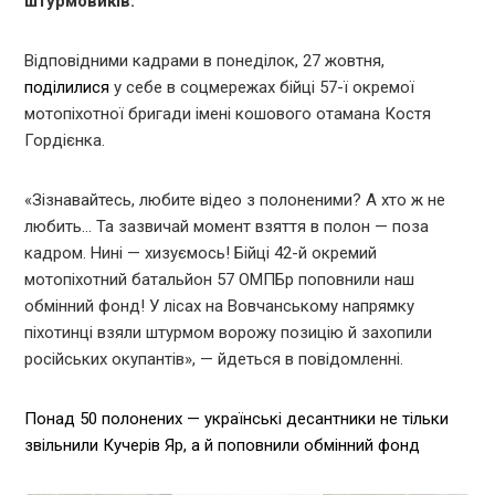
штурмовиків.
Відповідними кадрами в понеділок, 27 жовтня,
поділилися
у себе в соцмережах бійці 57-ї окремої
мотопіхотної бригади імені кошового отамана Костя
Гордієнка.
«Зізнавайтесь, любите відео з полоненими? А хто ж не
любить… Та зазвичай момент взяття в полон — поза
кадром. Нині — хизуємось! Бійці 42-й окремий
мотопіхотний батальйон 57 ОМПБр поповнили наш
обмінний фонд! У лісах на Вовчанському напрямку
піхотинці взяли штурмом ворожу позицію й захопили
російських окупантів», — йдеться в повідомленні.
Понад 50 полонених — українські десантники не тільки
звільнили Кучерів Яр, а й поповнили обмінний фонд