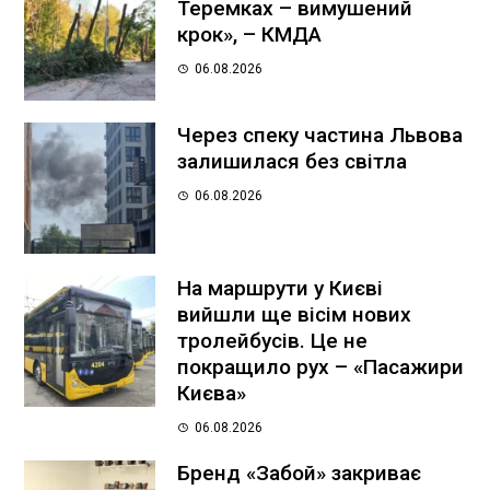
Теремках – вимушений
крок», – КМДА
06.08.2026
Через спеку частина Львова
залишилася без світла
06.08.2026
На маршрути у Києві
вийшли ще вісім нових
тролейбусів. Це не
покращило рух – «Пасажири
Києва»
06.08.2026
Бренд «Забой» закриває