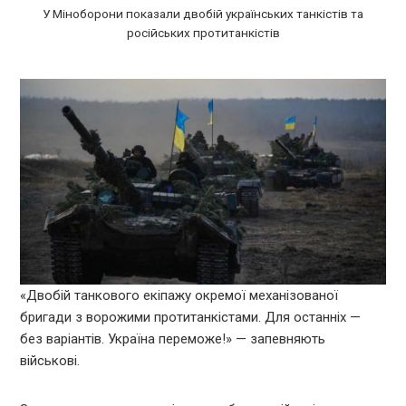
У Міноборони показали двобій українських танкістів та
російських протитанкістів
«Двобій танкового екіпажу окремої механізованої
бригади з ворожими протитанкістами. Для останніх —
без варіантів. Україна переможе!» — запевняють
військові.