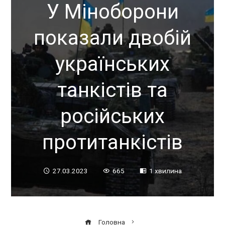
У Міноборони
показали двобій
українських
танкістів та
російських
протитанкістів
27.03.2023
665
1 хвилина
Головна