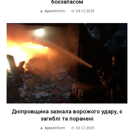
боєзапасом
АрміяInform
04.12.2025
Дніпровщина зазнала ворожого удару, є
загиблі та поранені
АрміяInform
03.12.2025