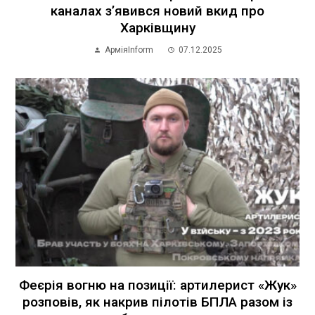
каналах з’явився новий вкид про
Харківщину
АрміяInform
07.12.2025
Феєрія вогню на позиції: артилерист «Жук»
розповів, як накрив пілотів БПЛА разом із