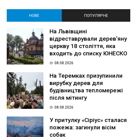
НОВЕ
ПОПУЛЯРНЕ
На Львівщині
відреставрували дерев’яну
церкву 18 століття, яка
входить до списку ЮНЕСКО
08.08.2026
На Теремках призупинили
вирубку дерев для
будівництва тепломережі
після мітингу
08.08.2026
У притулку «Сіріус» сталася
пожежа: загинули вісім
собак