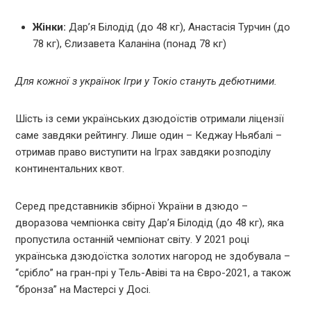
Жінки:
Дар’я Білодід (до 48 кг), Анастасія Турчин (до
78 кг), Єлизавета Каланіна (понад 78 кг)
Для кожної з українок Ігри у Токіо стануть дебютними.
Шість із семи українських дзюдоїстів отримали ліцензії
саме завдяки рейтингу. Лише один – Кеджау Ньябалі –
отримав право виступити на Іграх завдяки розподілу
континентальних квот.
Серед представників збірної України в дзюдо –
дворазова чемпіонка світу Дар’я Білодід (до 48 кг), яка
пропустила останній чемпіонат світу. У 2021 році
українська дзюдоїстка золотих нагород не здобувала –
“срібло” на гран-прі у Тель-Авіві та на Євро-2021, а також
“бронза” на Мастерсі у Досі.