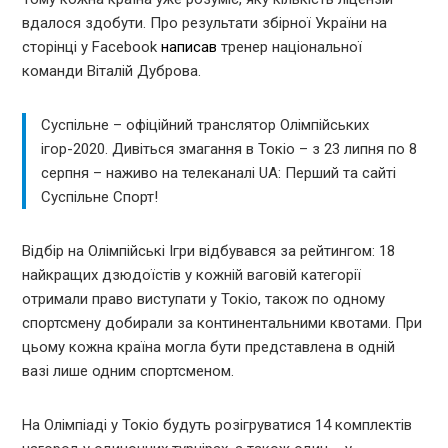
вдалося здобути. Про результати збірної України на
сторінці у Facebook
написав
тренер національної
команди Віталій Дуброва.
Суспільне – офіційний транслятор Олімпійських
ігор-2020. Дивіться змагання в Токіо – з 23 липня по 8
серпня – наживо на телеканалі UA: Перший та сайті
Суспільне Спорт!
Відбір на Олімпійські Ігри відбувався за рейтингом: 18
найкращих дзюдоїстів у кожній ваговій категорії
отримали право виступати у Токіо, також по одному
спортсмену добирали за континентальними квотами. При
цьому кожна країна могла бути представлена в одній
вазі лише одним спортсменом.
На Олімпіаді у Токіо будуть розігруватися 14 комплектів