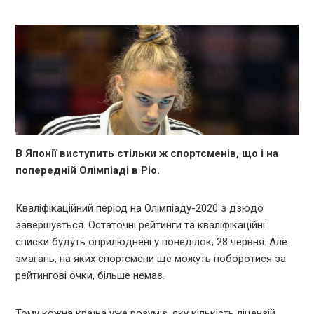
В Японії виступить стільки ж спортсменів, що і на
попередній Олімпіаді в Ріо.
Кваліфікаційний період на Олімпіаду-2020 з дзюдо
завершується. Остаточні рейтинги та кваліфікаційні
списки будуть оприлюднені у понеділок, 28 червня. Але
змагань, на яких спортсмени ще можуть поборотися за
рейтингові очки, більше немає.
Тому кожна країна уже розуміє, яку кількість ліцензій