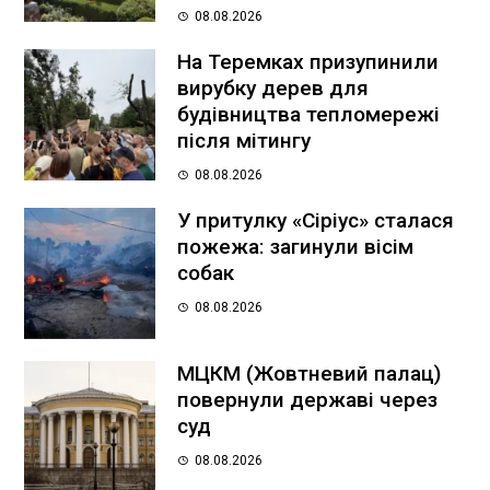
08.08.2026
На Теремках призупинили
вирубку дерев для
будівництва тепломережі
після мітингу
08.08.2026
У притулку «Сіріус» сталася
пожежа: загинули вісім
собак
08.08.2026
МЦКМ (Жовтневий палац)
повернули державі через
суд
08.08.2026