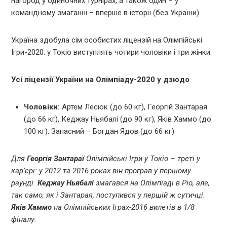
нагород у одиночних турнірах, а також один – у
командному змаганні – вперше в історії (без України).
Україна здобула сім особистих ліцензій на Олімпійські
Ігри-2020: у Токіо виступлять чотири чоловіки і три жінки.
Усі ліцензії України на Олімпіаду-2020 у дзюдо
Чоловіки:
Артем Лесюк (до 60 кг), Георгій Зантарая
(до 66 кг), Кеджау Ньябалі (до 90 кг), Яків Хаммо (до
100 кг). Запасний – Богдан Ядов (до 66 кг)
Для
Георгія Зантараї
Олімпійські Ігри у Токіо – треті у
кар’єрі: у 2012 та 2016 роках він програв у першому
раунді.
Кеджау Ньябалі
змагався на Олімпіаді в Ріо, але,
так само, як і Зантарая, поступився у першій ж сутичці.
Яків Хаммо
на Олімпійських Іграх-2016 вилетів в 1/8
фіналу.