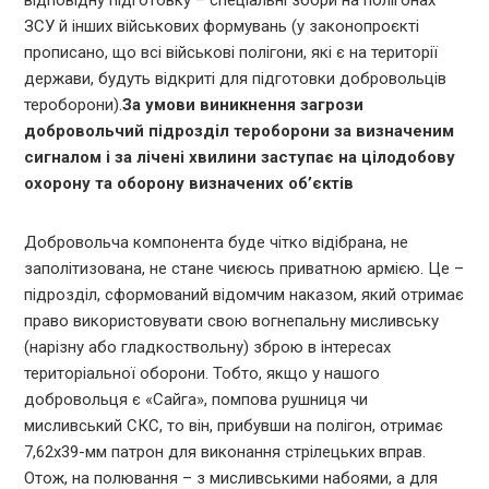
ЗСУ й інших військових формувань (у законопроєкті
прописано, що всі військові полігони, які є на території
держави, будуть відкриті для підготовки добровольців
тероборони).
За умови виникнення загрози
добровольчий підрозділ тероборони за визначеним
сигналом і за лічені хвилини заступає на цілодобову
охорону та оборону визначених об’єктів
Добровольча компонента буде чітко відібрана, не
заполітизована, не стане чиєюсь приватною армією. Це –
підрозділ, сформований відомчим наказом, який отримає
право використовувати свою вогнепальну мисливську
(нарізну або гладкоствольну) зброю в інтересах
територіальної оборони. Тобто, якщо у нашого
добровольця є «Сайга», помпова рушниця чи
мисливський СКС, то він, прибувши на полігон, отримає
7,62х39-мм патрон для виконання стрілецьких вправ.
Отож, на полювання – з мисливськими набоями, а для