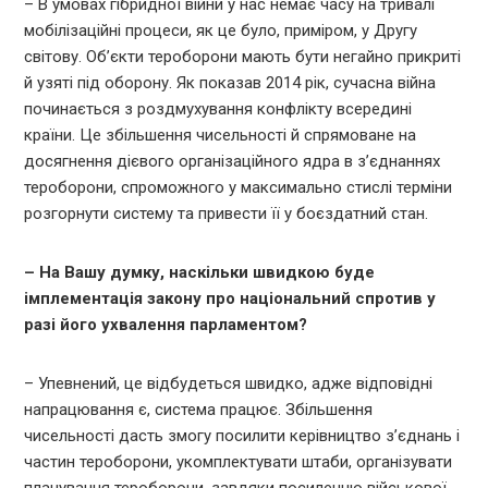
– В умовах гібридної війни у нас немає часу на тривалі
мобілізаційні процеси, як це було, приміром, у Другу
світову. Об’єкти тероборони мають бути негайно прикриті
й узяті під оборону. Як показав 2014 рік, сучасна війна
починається з роздмухування конфлікту всередині
країни. Це збільшення чисельності й спрямоване на
досягнення дієвого організаційного ядра в з’єднаннях
тероборони, спроможного у максимально стислі терміни
розгорнути систему та привести її у боєздатний стан.
– На Вашу думку, наскільки швидкою буде
імплементація закону про національний спротив у
разі його ухвалення парламентом?
– Упевнений, це відбудеться швидко, адже відповідні
напрацювання є, система працює. Збільшення
чисельності дасть змогу посилити керівництво з’єднань і
частин тероборони, укомплектувати штаби, організувати
планування тероборони, завдяки посиленню військової