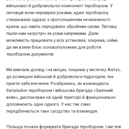
військової й добровольчої компонент тероборони. У
литовців вони перевірені роками, адже тероборону
створювали одразу з проголошенням незалежності
країни, що навіть передувало збройним силам. Литовці
пішли нам назустріч за усіма напрямами. Дали
можливість працювати у всіх установах, зокрема, сеймі,
де ми взяли блок основоположних для роботи
тероборони документів.
Ми вивчали досвід і на місцях, зокрема у містечку Алітус,
де розміщені військові й добровольчі підрозділи, їхні
пункти забезпечення. Розібрались, як взаємодіють
батальйон тероборони і військова бригада «Залізний
вовк», дислоковані на одній території й функціонально
доповнюють одне одного. У нас так само
передбачається таке сусідство та взаємодія.
Польща почала формувати бригади тероборони. І ми теж