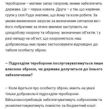
тероборони – матиме запас патронів, якими забезпечить
держава. Це – перша новела. Друга – у тім, що керівник
групи у селі Руда знатиме, що йому та коли робити. За
умови виникнення загрози за визначеним сигналом він і
його побратими за лічені хвилини заступають на
цілодобову охорону та оборону визначених об’єктів. І у
разі нападу на об’єкт, що охороняється, наш
доброволець має право застосовувати відповідно до
табеля особисту зброю.
– Підрозділи тероборони послуговуватимуться лише
власною зброєю, чи держава долучиться до їхнього
забезпечення?
– Коли йдеться про особисту зброю, мають на увазі
тільки добровольчі підрозділи тероборони.
Військовослужбовців забезпечуватимуть озброєнням та
укомплектовуватимуть повністю за бюджетний кошт.