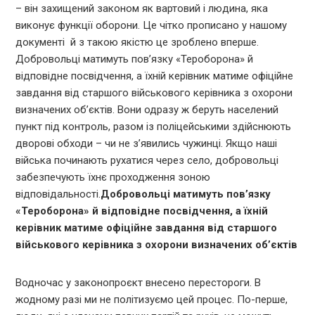
– він захищений законом як вартовий і людина, яка
виконує функції оборони. Це чітко прописано у нашому
документі й з такою якістю це зроблено вперше.
Добровольці матимуть пов’язку «Тероборона» й
відповідне посвідчення, а їхній керівник матиме офіційне
завдання від старшого військового керівника з охорони
визначених об’єктів. Вони одразу ж беруть населений
пункт під контроль, разом із поліцейськими здійснюють
дворові обходи – чи не з’явились чужинці. Якщо наші
війська починають рухатися через село, добровольці
забезпечують їхнє проходження зоною
відповідальності.
Добровольці матимуть пов’язку
«Тероборона» й відповідне посвідчення, а їхній
керівник матиме офіційне завдання від старшого
військового керівника з охорони визначених об’єктів
Водночас у законопроєкт внесено перестороги. В
жодному разі ми не політизуємо цей процес. По-перше,