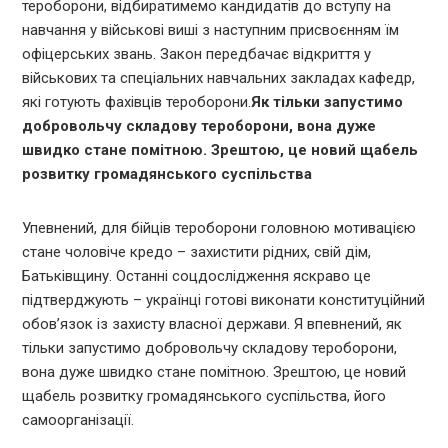
тероборони, відбиратимемо кандидатів до вступу на
навчання у військові виші з наступним присвоєнням їм
офіцерських звань. Закон передбачає відкриття у
військових та спеціальних навчальних закладах кафедр,
які готують фахівців тероборони.
Як тільки запустимо
добровольчу складову тероборони, вона дуже
швидко стане помітною. Зрештою, це новий щабель
розвитку громадянського суспільства
Упевнений, для бійців тероборони головною мотивацією
стане чоловіче кредо – захистити рідних, свій дім,
Батьківщину. Останні соцдослідження яскраво це
підтверджують – українці готові виконати конституційний
обов’язок із захисту власної держави. Я впевнений, як
тільки запустимо добровольчу складову тероборони,
вона дуже швидко стане помітною. Зрештою, це новий
щабель розвитку громадянського суспільства, його
самоорганізації.