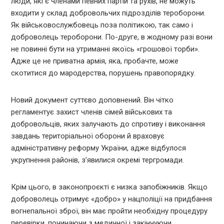
люди, які є членами певних партій та рухів, не можуть
входити у склад добровольчих підрозділів тероборони.
Як військовослужбовець поза політикою, так само і
доброволець тероборони. По-друге, в жодному разі вони
не повинні бути на утриманні якоїсь «грошової торби».
Адже це не приватна армія, яка, пробачте, може
скотитися до мародерства, порушень правопорядку.
Новий документ суттєво доповнений. Він чітко
регламентує захист членів сімей військових та
добровольців, яких залучають до спротиву і виконання
завдань територіальної оборони й враховує
адміністративну реформу України, адже відбулося
укрупнення районів, з’явилися окремі тергромади.
Крім цього, в законопроєкті є низка запобіжників. Якщо
доброволець отримує «добро» у нацполіції на придбання
вогнепальної зброї, він має пройти необхідну процедуру
перевірки, починаючи з медичної і закінчуючи