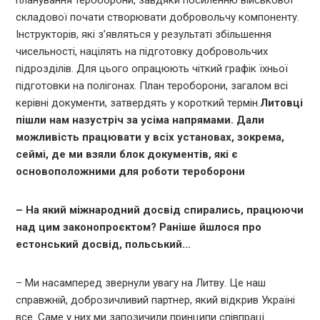
складової почати створювати добровольчу компоненту.
Інструкторів, які з’являться у результаті збільшення
чисельності, націлять на підготовку добровольчих
підрозділів. Для цього опрацюють чіткий графік їхньої
підготовки на полігонах. План тероборони, загалом всі
керівні документи, затвердять у короткий термін.
Литовці
пішли нам назустріч за усіма напрямами. Дали
можливість працювати у всіх установах, зокрема,
сеймі, де ми взяли блок документів, які є
основоположними для роботи тероборони
– На який міжнародний досвід спирались, працюючи
над цим законопроєктом? Раніше йшлося про
естонський досвід, польський…
– Ми насамперед звернули увагу на Литву. Це наш
справжній, доброзичливий партнер, який відкрив Україні
все. Саме у них ми запозичили принципи співпраці