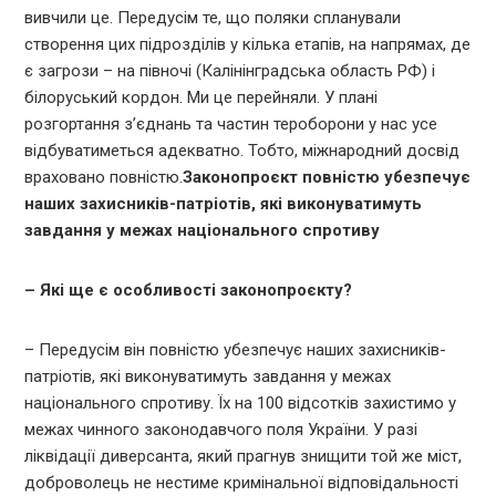
вивчили це. Передусім те, що поляки спланували
створення цих підрозділів у кілька етапів, на напрямах, де
є загрози – на півночі (Калінінградська область РФ) і
білоруський кордон. Ми це перейняли. У плані
розгортання з’єднань та частин тероборони у нас усе
відбуватиметься адекватно. Тобто, міжнародний досвід
враховано повністю.
Законопроєкт повністю убезпечує
наших захисників-патріотів, які виконуватимуть
завдання у межах національного спротиву
– Які ще є особливості законопроєкту?
– Передусім він повністю убезпечує наших захисників-
патріотів, які виконуватимуть завдання у межах
національного спротиву. Їх на 100 відсотків захистимо у
межах чинного законодавчого поля України. У разі
ліквідації диверсанта, який прагнув знищити той же міст,
доброволець не нестиме кримінальної відповідальності