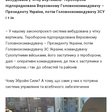
підпорядкована Верховному Головнокомандувачу –
Президенту України, потім Головнокомандувачу ЗСУ
і т.ін.
– У нашому законопроєкті система вибудована у чітку
вертикаль. Тероборона підпорядкована Верховному
Головнокомандувачу – Президенту України, потім
Головнокомандувачу ЗС України, командувачу
Сухопутними військами, його заступнику з тероборони,
далі – оперативні командування, де теж є заступники з
тероборони, і так до областей та районів.
Чому Збройні Сили? А тому, що саме у них є потужна
система управління та всебічного забезпечення.