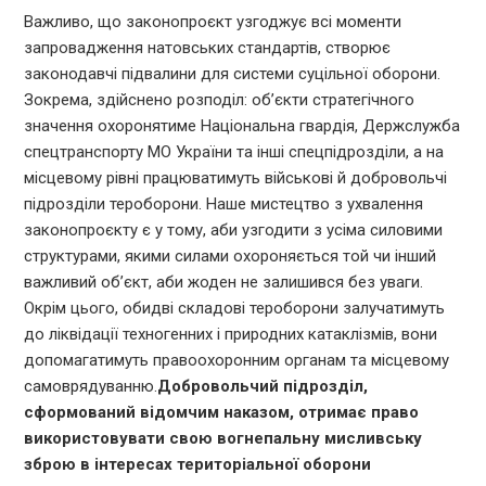
Важливо, що законопроєкт узгоджує всі моменти
запровадження натовських стандартів, створює
законодавчі підвалини для системи суцільної оборони.
Зокрема, здійснено розподіл: об’єкти стратегічного
значення охоронятиме Національна гвардія, Держслужба
спецтранспорту МО України та інші спецпідрозділи, а на
місцевому рівні працюватимуть військові й добровольчі
підрозділи тероборони. Наше мистецтво з ухвалення
законопроєкту є у тому, аби узгодити з усіма силовими
структурами, якими силами охороняється той чи інший
важливий об’єкт, аби жоден не залишився без уваги.
Окрім цього, обидві складові тероборони залучатимуть
до ліквідації техногенних і природних катаклізмів, вони
допомагатимуть правоохоронним органам та місцевому
самоврядуванню.
Добровольчий підрозділ,
сформований відомчим наказом, отримає право
використовувати свою вогнепальну мисливську
зброю в інтересах територіальної оборони