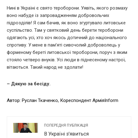
Нині в Україні є свято тероборони. Уявіть, якого розмаху
воно набуде із запровадженням добровольчих
підрозділів! Я сам бачив, як воно згуртувало литовське
суспільство. Там у святковий день берети тероборони
одягають усі, хто хоч якось дотичний до національного
спротиву. У мене в пам’яті сивочолий доброволець у
форменому береті литовської тероборони, поруч з яким
стояло четверо внуків. Усі люди в піднесеному настрої,
вітаються. Такий народ не здолати!
– Дякую за бесіду.
Автор: Руслан Ткаченко, Кореспондент АрміяInform
ПОПЕРЕДНЯ ПУБЛІКАЦІЯ
В Україні з’явиться