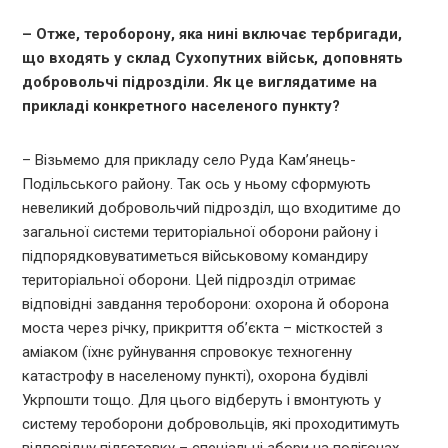
– Отже, тероборону, яка нині включає тербригади,
що входять у склад Сухопутних військ, доповнять
добровольчі підрозділи. Як це виглядатиме на
прикладі конкретного населеного пункту?
– Візьмемо для прикладу село Руда Кам’янець-
Подільського району. Так ось у ньому сформують
невеликий добровольчий підрозділ, що входитиме до
загальної системи територіальної оборони району і
підпорядковуватиметься військовому командиру
територіальної оборони. Цей підрозділ отримає
відповідні завдання тероборони: охорона й оборона
моста через річку, прикриття об’єкта – місткостей з
аміаком (їхнє руйнування спровокує техногенну
катастрофу в населеному пункті), охорона будівлі
Укрпошти тощо. Для цього відберуть і вмонтують у
систему тероборони добровольців, які проходитимуть
відповідну підготовку – спеціальні збори на полігонах