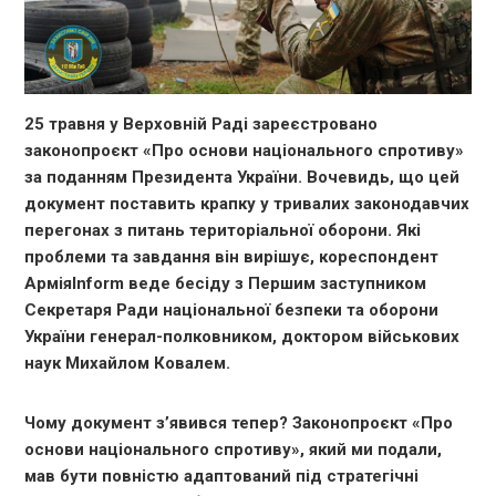
25 травня у Верховній Раді зареєстровано
законопроєкт «Про основи національного спротиву»
за поданням Президента України. Вочевидь, що цей
документ поставить крапку у тривалих законодавчих
перегонах з питань територіальної оборони. Які
проблеми та завдання він вирішує, кореспондент
АрміяInform веде бесіду з Першим заступником
Секретаря Ради національної безпеки та оборони
України генерал-полковником, доктором військових
наук Михайлом Ковалем.
Чому документ з’явився тепер? Законопроєкт «Про
основи національного спротиву», який ми подали,
мав бути повністю адаптований під стратегічні