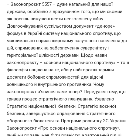
– Законопроєкт 5557 – дуже нагальний для нашої
держави, особливо з врахуванням того, що ми сьомий
рік поспіль вимушені вести неоголошену війну.
Довгоочікуваний суспільством документ «де-юре»
формує в Україні систему національного спротиву, що
максимально сприяє широкому залученню населення до
дій, спрямованих на забезпечення суверенітету і
територіальної цілісності держави. Щодо назви
законопроєкту – «основи національного спротиву» – то її
філософія націлена на те, аби у найкоротші терміни
досягати бойових спроможностей для відсічі
зовнішнього й внутрішнього противника. Чому
законопроєкт з’явився саме тепер? Передусім тому, що
тривав процес стратегічного планування. Ухвалено
Стратегію національної безпеки, Стратегію воєнної
безпеки, завершується опрацювання Стратегічного
оборонного бюлетеня та Програми розвитку ЗС України.
Законопроєкт «Про основи національного спротиву»,
який ми подали, мав бути повністю адаптований під ці