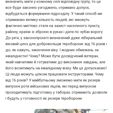
визначить мати у кожному селі відповідну групу, то це
все буде законно узгоджено, отримано допуск,
відбудеться формування підрозділу. У такий спосіб ми
отримаємо велику кількість людей, які зможуть
фактично миттєво стати на захист населеного пункту,
району, країни зі зброєю в руках і дати по зубах ворогу.
До речі, у законопроєкті визначений дуже ліберальний
віковий ценз для добровольців тероборони: від 16 років і
до, як кажуть, закінчення віку. І жодних обмежень за
інвалідністю! Чому? Може бути досвідчений ветеран,
який навчатиме й готуватиме до виконання завдань, але
його возитимуть на інвалідному візку. Ми це допускаємо!
Ці люди можуть цілком працювати інструкторами. Чому
від 16 років? У майбутньому зможемо мати як резерв
випускні роти військових ліцеїв, які перед випуском
проходитимуть підготовку у таборах, отримають дозволи
і будуть у готовності як резерв тероборони.