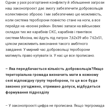
Однак у разі розгортання конфлікту й збільшення загрози
наш законопроєкт дає змогу забезпечити добровольців
колективною зброєю. І ми забезпечимо цю можливість,
коли система тероборони повністю стане на ноги, а все
перейде на «воєнні рейки». Великі запаси на військових
складах тих же карабінів СКС, карабінів і гвинтівок
системи Мосіна, які йдуть під патрон 7,62х39 або 7.62х51,
цілком уможливить виконання такого амбітного
завдання. У мирний час добровольці тероборони
матимуть право купувати їх. У нас це все прописано.
– Яка передбачається кількість добровольців?
Якщо
територіальна громада визначить мати в кожному
селі відповідну групу тероборони, то це все буде
законно узгоджено, отримано допуск, відбудеться
формування підрозділу
– У законопроєкті цифра не прописана. Якщо тергромада