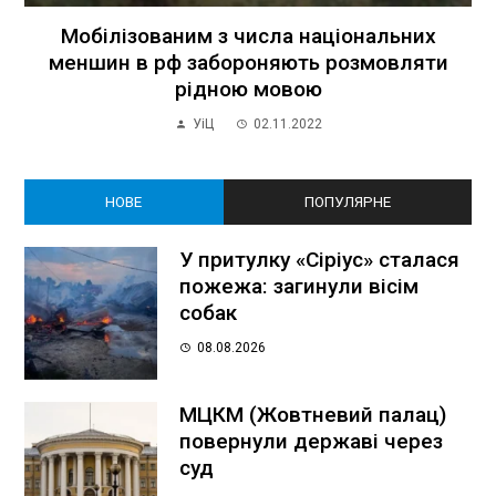
Мобілізованим з числа національних
меншин в рф забороняють розмовляти
рідною мовою
УіЦ
02.11.2022
НОВЕ
ПОПУЛЯРНЕ
У притулку «Сіріус» сталася
пожежа: загинули вісім
собак
08.08.2026
МЦКМ (Жовтневий палац)
повернули державі через
суд