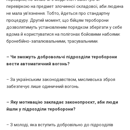
перевіркою на предмет злочинної складової, аби людина
не мала ув’язнення. Тобто, йдеться про стандартну
процедуру. Другий момент, що бійцям тероборони
дозволятимуть установленим порядком зберігати у себе
вдома й користуватися на полігонах бойовими набоями:
бронебійно-запалювальними, трасувальними.
– Чи зможуть добровольчі підрозділи тероборони
вести автоматичний вогонь?
– За українським законодавством, мисливська зброя
забезпечує лише одиничний вогонь.
– Яку мотивацію закладає законопроєкт, аби люди
йшли у підрозділи тероборони?
– З молоді, яка вступить добровільно до підрозділів