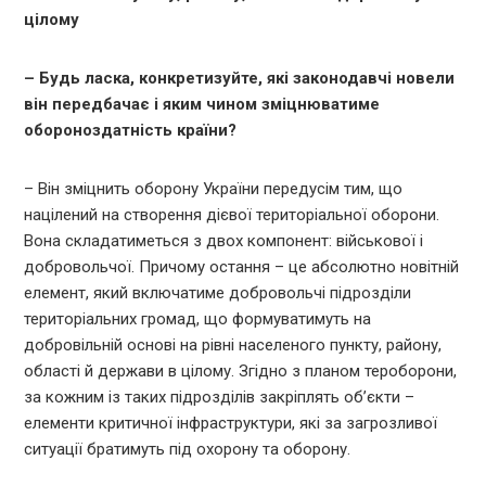
цілому
– Будь ласка, конкретизуйте, які законодавчі новели
він передбачає і яким чином зміцнюватиме
обороноздатність країни?
– Він зміцнить оборону України передусім тим, що
націлений на створення дієвої територіальної оборони.
Вона складатиметься з двох компонент: військової і
добровольчої. Причому остання – це абсолютно новітній
елемент, який включатиме добровольчі підрозділи
територіальних громад, що формуватимуть на
добровільній основі на рівні населеного пункту, району,
області й держави в цілому. Згідно з планом тероборони,
за кожним із таких підрозділів закріплять об’єкти –
елементи критичної інфраструктури, які за загрозливої
ситуації братимуть під охорону та оборону.