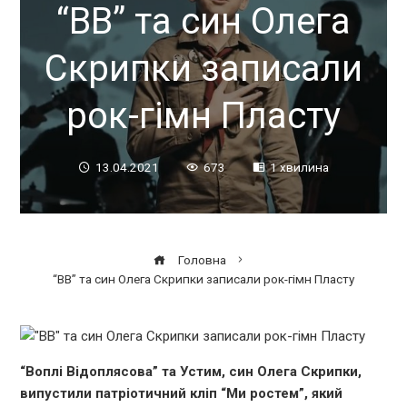
“ВВ” та син Олега
Скрипки записали
рок-гімн Пласту
13.04.2021
673
1 хвилина
Головна
“ВВ” та син Олега Скрипки записали рок-гімн Пласту
“Воплі Відоплясова” та Устим, син Олега Скрипки,
випустили патріотичний кліп “Ми ростем”, який