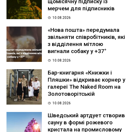
щомісячну підписку із
мерчем для підписників
10.08.2026
«Нова пошта» передумала
звільняти співробітників, які
з відділення мітлою
вигнали собаку у +37°
10.08.2026
Бар-книгарня «Книжки і
Пляшки» відкриває корнер у
галереї The Naked Room на
Золотоворітській
10.08.2026
Шведський артдует створив
сауну в формі рожевого
кристала на промисловому