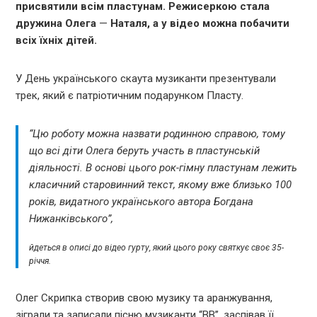
присвятили всім пластунам. Режисеркою стала
дружина Олега
—
Наталя, а у відео можна побачити
всіх їхніх дітей.
У День українського скаута музиканти презентували
трек, який є патріотичним подарунком Пласту.
“Цю роботу можна назвати родинною справою, тому
що всі діти Олега беруть участь в пластунській
діяльності. В основі цього рок-гімну пластунам лежить
класичний старовинний текст, якому вже близько 100
років, видатного українського автора Богдана
Нижанківського”,
йдеться в описі до відео гурту, який цього року святкує своє 35-
річчя.
Олег Скрипка створив свою музику та аранжування,
зіграли та записали пісню музиканти “ВВ”, заспівав її