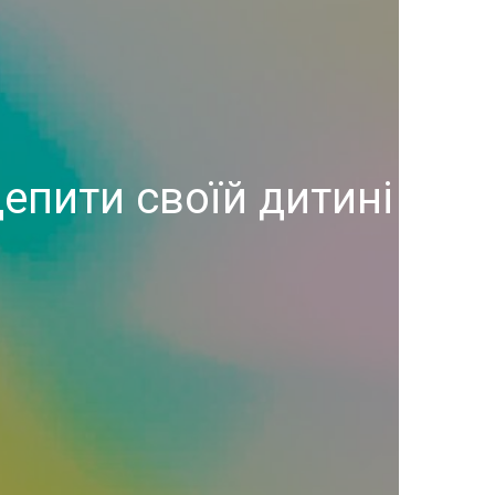
епити своїй дитині