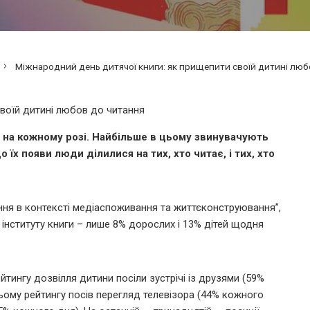
Міжнародний день дитячої книги: як прищепити своїй дитині люб
ь на кожному розі. Найбільше в цьому звинувачують
 їх появи люди ділилися на тих, хто читає, і тих, хто
ння в контексті медіаспоживання та життєконструювання”,
інституту книги – лише 8% дорослих і 13% дітей щодня
тингу дозвілля дитини посіли зустрічі із друзями (59%
ьому рейтингу посів перегляд телевізора (44% кожного