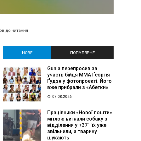
ов до читання
НОВЕ
ПОПУЛЯРНЕ
Gunia перепросив за
участь бійця MMA Ґеоргія
Ґудзя у фотопроєкті. Його
вже прибрали з «Абетки»
07.08.2026
Працівники «Нової пошти»
мітлою вигнали собаку з
відділення у +37°: їх уже
звільнили, а тварину
шукають