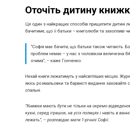
Оточіть дитину книж
Це один з найкращих способів прищепити дитині л
бачитиме, що її батьки – книголюби та захопливі чит
“Софія має бачити, що батьки також читають. Бо
проблем немає – у нас з чоловіком величезна біб
очима”, – каже Гонченко.
Нехай книги лежатимуть у найсвітліших місцях. Журна
якісь розмальовки та барвисті видання заховайте се
спальні.
“Книжки мають бути не тільки на окремо відведеному 
кухні, серед іграшок, на усіх полицях і навіть в ванн
лежать”, – розповідає мати 1-річної Софії.