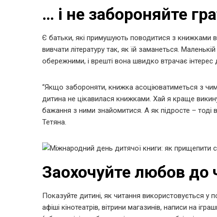
… і не забороняйте гр
Є батьки, які примушують поводитися з книжками в
вивчати літературу так, як їй заманеться. Маленькі
обережними, і врешті вона швидко втрачає інтерес 
“Якщо забороняти, книжка асоціюватиметься з чимо
дитина не цікавилася книжками. Хай я краще викину
бажання з ними знайомитися. А як підросте – тоді
Тетяна.
Заохочуйте любов до 
Показуйте дитині, як читання використовується у по
афіші кінотеатрів, вітрини магазинів, написи на ігр