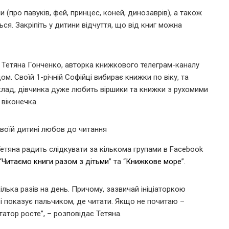
(про павуків, фей, принцес, коней, динозаврів), а також
ься. Закріпіть у дитини відчуття, що від книг можна
и Тетяна Гонченко, авторка книжкового телеграм-каналу
ом. Своїй 1-річній Софійці вибирає книжки по віку, та
клад, дівчинка дуже любить віршики та книжки з рухомими
віконечка.
Тетяна радить слідкувати за кількома групами в Facebook
“
Читаємо книги разом з дітьми
” та “
Книжкове море
”.
лька разів на день. Причому, зазвичай ініціаторкою
 і показує пальчиком, де читати. Якщо не почитаю –
атор росте”, – розповідає Тетяна.