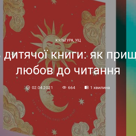
КУЛЬТУРА
,
УІЦ
дитячої книги: як прищ
любов до читання
02.04.2021
664
1 хвилина