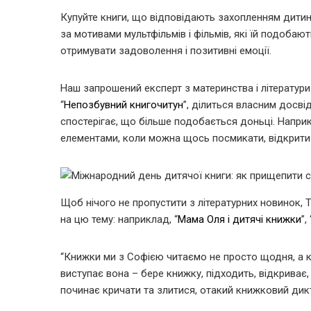
Купуйте книги, що відповідають захопленням дитини 
за мотивами мультфільмів і фільмів, які їй подобают
отримувати задоволення і позитивні емоції.
Наш запрошений експерт з материнства і літератур
“
Непозбувний книгочитун
”, ділиться власним досвід
спостерігає, що більше подобається доньці. Напри
елементами, коли можна щось посмикати, відкрити 
Щоб нічого не пропустити з літературних новинок, 
на цю тему: наприклад, “
Мама Оля і дитячі книжки
”, 
“Книжки ми з Софією читаємо не просто щодня, а кі
виступає вона – бере книжку, підходить, відкриває,
починає кричати та злитися, отакий книжковий дикт