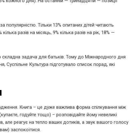
35% кожного дня). На останній — тринадцятій — позиції
за популярністю. Тільки 13% опитаних дітей читають
кілька разів на місяць, 9% кілька разів на рік, 18% —
 складна задача для батьків. Тому до Міжнародного дня
тня, Суспільне Культура підготувало список порад, які
я
одження. Книга – це дуже важлива форма спілкування між
купаєте, годуйте тощо) – розповідайте йому невеликі
в, але реагує на тепло ваших дотиків, а звук вашого голосу
вам) заспокоїтися.