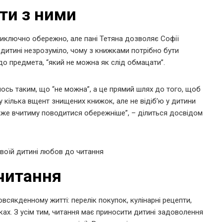
ати з ними
иключно обережно, але пані Тетяна дозволяє Софії
й дитині незрозуміло, чому з книжками потрібно бути
до предмета, “який не можна як слід обмацати”.
сь таким, що “не можна”, а це прямий шлях до того, щоб
 кілька вщент знищених книжок, але не відіб’ю у дитини
 вже вчитиму поводитися обережніше”, – ділиться досвідом
читання
всякденному житті: перелік покупок, кулінарні рецепти,
ашках. З усім тим, читання має приносити дитині задоволення