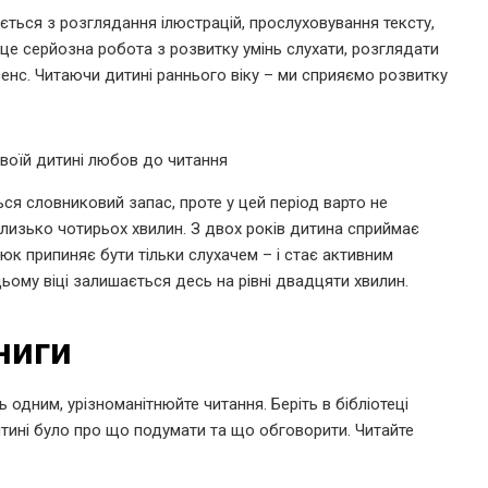
ається з розглядання ілюстрацій, прослуховування тексту,
– це серйозна робота з розвитку умінь слухати, розглядати
сенс. Читаючи дитині раннього віку – ми сприяємо розвитку
ься словниковий запас, проте у цей період варто не
близько чотирьох хвилин. З двох років дитина сприймає
люк припиняє бути тільки слухачем – і стає активним
ому віці залишається десь на рівні двадцяти хвилин.
ниги
 одним, урізноманітнюйте читання. Беріть в бібліотеці
дитині було про що подумати та що обговорити. Читайте