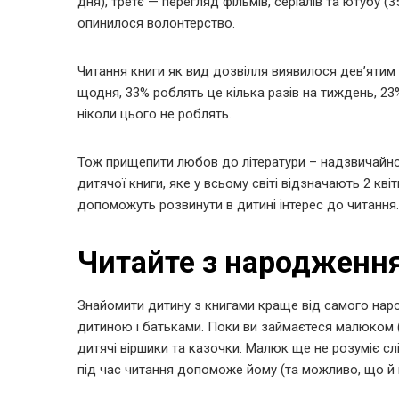
дня), третє — перегляд фільмів, серіалів та ютубу (
опинилося волонтерство.
Читання книги як вид дозвілля виявилося дев’ятим 
щодня, 33% роблять це кілька разів на тиждень, 23% 
ніколи цього не роблять.
Тож прищепити любов до літератури – надзвичайно
дитячої книги, яке у всьому світі відзначають 2 кві
допоможуть розвинути в дитині інтерес до читання.
Читайте з народженн
Знайомити дитину з книгами краще від самого нар
дитиною і батьками. Поки ви займаєтеся малюком (
дитячі віршики та казочки. Малюк ще не розуміє слі
під час читання допоможе йому (та можливо, що й 