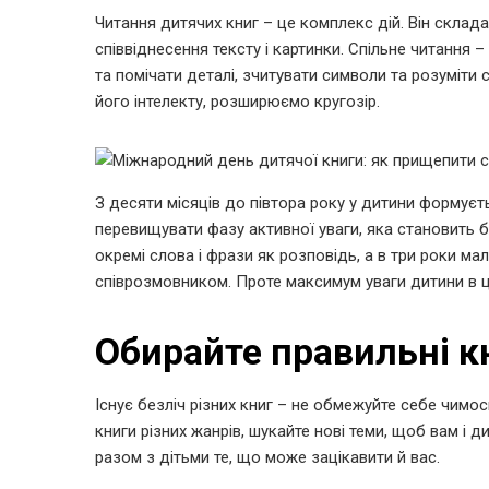
Читання дитячих книг – це комплекс дій. Він склад
співвіднесення тексту і картинки. Спільне читання 
та помічати деталі, зчитувати символи та розуміти 
його інтелекту, розширюємо кругозір.
З десяти місяців до півтора року у дитини формуєт
перевищувати фазу активної уваги, яка становить 
окремі слова і фрази як розповідь, а в три роки ма
співрозмовником. Проте максимум уваги дитини в ць
Обирайте правильні к
Існує безліч різних книг – не обмежуйте себе чимось
книги різних жанрів, шукайте нові теми, щоб вам і 
разом з дітьми те, що може зацікавити й вас.