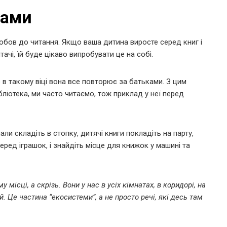
ками
юбов до читання. Якщо ваша дитина виросте серед книг і
ачі, їй буде цікаво випробувати це на собі.
 в такому віці вона все повторює за батьками. З цим
ліотека, ми часто читаємо, тож приклад у неї перед
ли складіть в стопку, дитячі книги покладіть на парту,
ред іграшок, і знайдіть місце для книжок у машині та
місці, а скрізь. Вони у нас в усіх кімнатах, в коридорі, на
ій. Це частина “екосистеми”, а не просто речі, які десь там