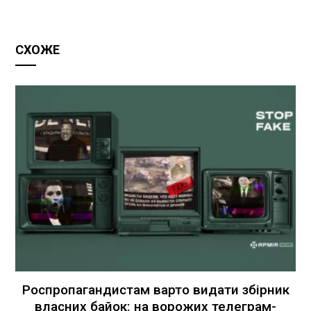
СХОЖЕ
Роспропагандистам варто видати збірник
власних байок: на ворожих телеграм-