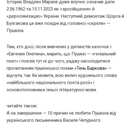
Історик Владлен Мараєв дуже влучно означив дати
2.06.1962 та 15.11.2023 як «зросійщення» й
«деросіянізацію» України. Наступний демонтаж Щорса й
Булгакова це вже похідні від головної «скрєпи» —
Пушкіна.
Тим, хто досі, після вивчених у дитинстві казочок і
«Евгения Онегина», марить, що Пушкін — «гєніальний
поет» і поезія тут ні до чого, раджу насолодитися
прочитанням пушкінської поеми
«Тень Баркова»
—
відчути, так би мовити, всю велич художнього слова
«найбільшого національного поета росії» і
основоположника їхньої літературної мови.
читайте також:
А на завершення — 10 причин не любити Пушкіна від
українського письменника Василя Чепурного: