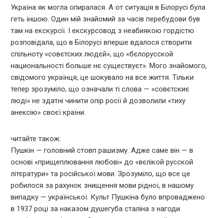
Україна як могла опиралася. А от ситуація в Білорусі була
геть іншою. Один мій знайомий за часів перебудови був
там на екскурсії. І екскурсовод з неабиякою гордістю
розповідала, що в Білорусі вперше вдалося створити
спільноту «совєтских людєй», що «бєлорусской
национальності больше нє существуєт». Мого знайомого,
свідомого українця, це шокувало на все життя. Тільки
тепер зрозуміло, що означали ті слова — «совєтскиє
люді» не здатні чинити опір росії й дозволили «тиху
анексію» своєї країни.
читайте також:
Пушкін — головний стовп рашизму. Адже саме він — в
основі «прищеплювання любові» до «вєлікой русской
літєратури» та російської мови. Зрозуміло, що все це
робилося за рахунок знищення мови рідної, в нашому
випадку — української. Культ Пушкіна було впроваджено
в 1937 році за наказом душегуба сталіна з нагоди