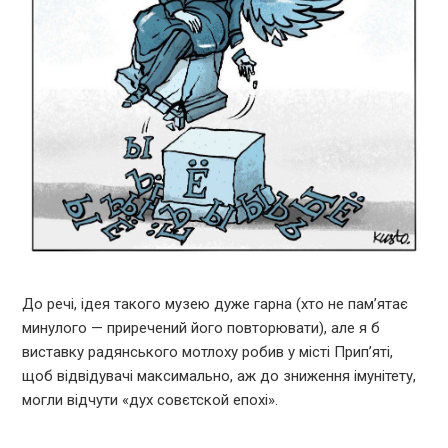
До речі, ідея такого музею дуже гарна (хто не пам’ятає
минулого — приречений його повторювати), але я б
виставку радянського мотлоху робив у місті Прип’яті,
щоб відвідувачі максимально, аж до зниження імунітету,
могли відчути «дух совєтской епохі».