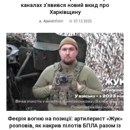
каналах з’явився новий вкид про
Харківщину
АрміяInform
07.12.2025
Феєрія вогню на позиції: артилерист «Жук»
розповів, як накрив пілотів БПЛА разом із