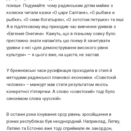
пізніше. Подумайте: чому радянським дітям майже з
колиски читали казки «О царе Салтане», «О рыбаке и
рыбке», «О семи богатырях», «О зототом петушке» та інші.
А в підлітковому віці приходив час вивчення уривків з
«Евгения Онегина». Кажуть, що в пізньому совку було
престижно знати напам’ять цю поему й зачитувати
уривки з неї «для демонстрування високого рівня
культури» — я цього вже, на щастя, не застав.
У брежнєвські часи русифікація проходила в стилі й
методами радянської планової економіки. «Совєтскій
чєловєк» – манкурт мав стати результатом якоїсь
конкретної п’ятирічки. А слово «совєтский» тоді було
синонімом слова «русскій».
В останні роки існування срср рівень зросійщення в
різних республіках був неоднорідний. Наприклад, Литву,
Латвію та Естонію вже тоді сприймали як закордон,