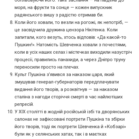
моря, на фрукти та сонце — кожен випускник
радянського вишу з радістю отримав би.
Коли його ховали, то везли на рогожі, як непотріб, —
це засвідчила дружина цензора Нікітенка. Коли
запитали, кого везуть, хтось відповів: «Да какой-то
Пушкин!». Натомість Шевченка ховали з почестями,
коли в усіх наших селах і містечках виходили назустріч
процесії, правились панахиди, а через Дніпро труну
переносили просто на плечах.
Культ Пушкіна з’явився за наказом царя, який
змушував генерал-губернаторів передплачувати
видання його творів, а розквітнув — за наказом
сталіна з нагоди сторіччя смерті в час найлютіших
репресій.
У ХІХ столітті в жодній російській ізбі та дворянських
салонах не зафіксовані портрети Пушкіна та збірки
його творів, тоді як портрети Шевченка й «Кобзарі»
були як у селянських хатах, так і в маєтках