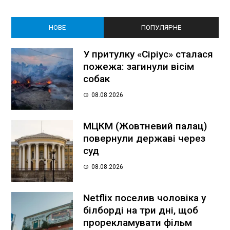
НОВЕ
ПОПУЛЯРНЕ
У притулку «Сіріус» сталася
пожежа: загинули вісім
собак
08.08.2026
МЦКМ (Жовтневий палац)
повернули державі через
суд
08.08.2026
Netflix поселив чоловіка у
білборді на три дні, щоб
прорекламувати фільм