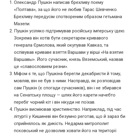
Олександр Пушкін написав брехливу поему
«Полтава», за що його не любив Тарас Шевченко.
Брехливу передусім спотвореним образом гетьмана
Мазепи.
Пушкін усіляко підтримував російську імперську ідею.
Зокрема він хотів бути секретарем кривавого
генерала Єрмолова, який окупував Кавказ, та
оспівував криваве взяття Варшави у вірші «На взятие
Варшавы». Його сучасник, князь Вяземський, назвав
це «славословием резни».
Міфом є те, що Пушкіна берегли декабристи й тому,
мовляв, він не був з ними. Насправді, як розповідав
сам Пушкін (є спогади сучасників), він і не збирався
на Сенатську площу — шлях його карети начебто
перебіг чорний кіт і він нікуди не поїхав.
Пушкін висміював християнство. Наприклад, під час
літургії у Кишиневі він безумно реготав, що й зараз би
сприйнялось як дикість. Недарма митрополит
псковський не дозволив ховати його на території