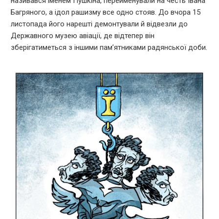
називався іменем Пушкіна, перейменували на честь Івана
Багряного, а ідол рашизму все одно стояв. До вчора 15
листопада його нарешті демонтували й відвезли до
Державного музею авіації, де відтепер він
зберігатиметься з іншими пам’ятниками радянської доби.