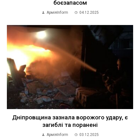
боєзапасом
АрміяInform
04.12.2025
Дніпровщина зазнала ворожого удару, є
загиблі та поранені
АрміяInform
03.12.2025