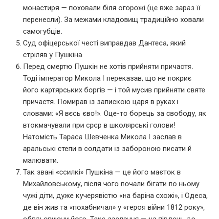
монастиря — поховали біля огорожі (це вже зараз її
перенесли). За межами кладовищ традиційно ховали
самогубців.
Суд офіцерської честі виправдав Дантеса, який
стріляв у Пушкіна.
Перед смертю Пушкін не хотів прийняти причастя.
Тоді імператор Микола I переказав, що не покриє
його картярських боргів — і той мусив прийняти святе
причастя. Помирав із запискою царя в руках і
словами: «Я вєсь єво!». Оце-то борець за свободу, як
втокмачували при срср в школярські голови!
Натомість Тараса Шевченка Микола I заслав в
аральські степи в солдати із забороною писати й
малювати.
Так звані «ссилкі» Пушкіна — це його маєток в
Михайловському, після чого почали бігати по ньому
чужі діти, дуже кучерявістю «на баріна схожі», і Одеса,
де він жив та «похабничал» у «героя війни 1812 року»,
обпльовуючи його. Таке заслання — на південь до