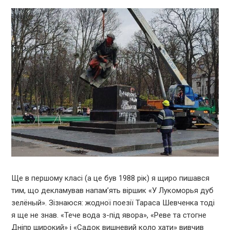
Ще в першому класі (а це був 1988 рік) я щиро пишався
тим, що декламував напам’ять віршик «У Лукоморья дуб
зелёный». Зізнаюся: жодної поезії Тараса Шевченка тоді
я ще не знав. «Тече вода з-під явора», «Реве та стогне
Дніпр широкий» і «Садок вишневий коло хати» вивчив