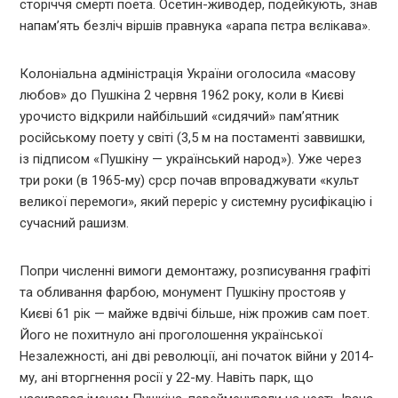
сторіччя смерті поета. Осетин-живодер, подейкують, знав
напамʼять безліч віршів правнука «арапа пєтра вєлікава».
Колоніальна адміністрація України оголосила «масову
любов» до Пушкіна 2 червня 1962 року, коли в Києві
урочисто відкрили найбільший «сидячий» пам’ятник
російському поету у світі (3,5 м на постаменті заввишки,
із підписом «Пушкіну — український народ»). Уже через
три роки (в 1965-му) срср почав впроваджувати «культ
великої перемоги», який переріс у системну русифікацію і
сучасний рашизм.
Попри численні вимоги демонтажу, розписування графіті
та обливання фарбою, монумент Пушкіну простояв у
Києві 61 рік — майже вдвічі більше, ніж прожив сам поет.
Його не похитнуло ані проголошення української
Незалежності, ані дві революції, ані початок війни у 2014-
му, ані вторгнення росії у 22-му. Навіть парк, що